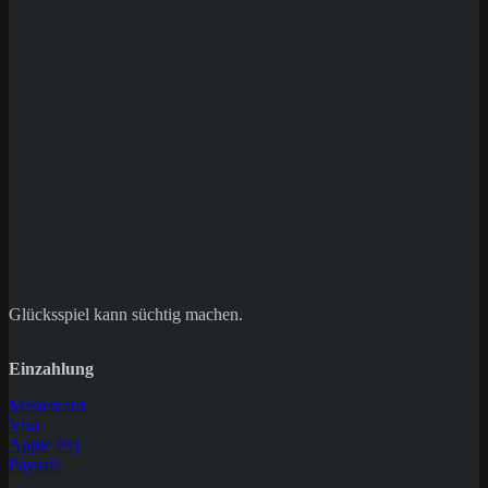
Save my name, email, and website in this
browser for the next time I comment.
Glücksspiel kann süchtig machen.
Einzahlung
Mastercard
Visa
Apple Pay
Paysafe