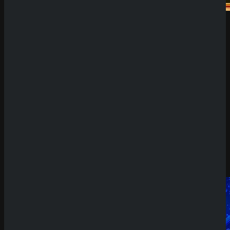
Demo Spiel
Demo Spiel