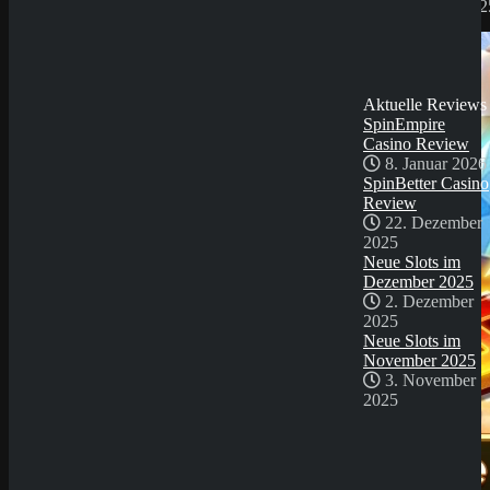
Lucky Golden Dice
2. Dezember 202
Try Our Featured Games
Neue Slots im
November 2025
3. November
2025
Aktuelle Reviews
SpinEmpire
Casino Review
8. Januar 2026
SpinBetter Casino
Review
22. Dezember
2025
Neue Slots im
Dezember 2025
2. Dezember
2025
Neue Slots im
November 2025
3. November
2025