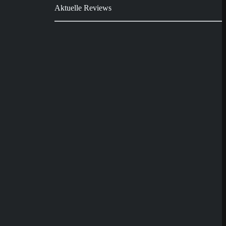
Aktuelle Reviews