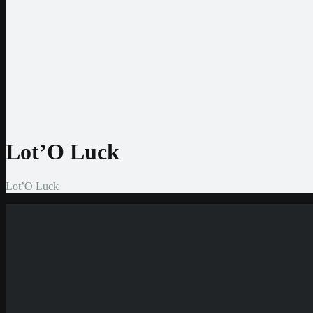
Aus
Lot’O Luck
Lot’O Luck