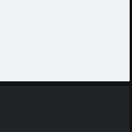
Suchen
Suchen
Neue Casinos
Prestige