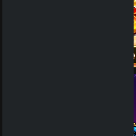
Demo Spiel