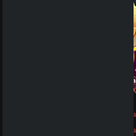
Dezember
2025
Neue
Slots im
November
2025
Neue
Slots im
Oktober
2025
Neueste
Kommenta
Alex
zu
Dazard
rami
zu
CryptoRus
Jens
zu
CryptoRush
200% bis