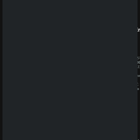
Prestige
SpinE
BESITZER:
JAHRES
Aurevia
10.000.0
IT
BESITZE
Group
GBL
LIZENZ:
Solution
Curacao
N.V.
LIZENZ:
Curacao