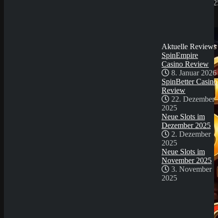
2. Dezember 202
Sicher dir einen 100% Bonus bis 500€ und spiele
Neue Slots im
Links of Ra 2 King Millions
November 2025
Try Our Featured Games
3. November
2025
Aktuelle Reviews
SpinEmpire
Casino Review
8. Januar 2026
SpinBetter Casino
Review
22. Dezember
2025
Neue Slots im
Dezember 2025
2. Dezember
2025
Neue Slots im
November 2025
3. November
2025