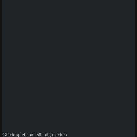
Save my name, email, and website in this
browser for the next time I comment.
Glücksspiel kann süchtig machen.