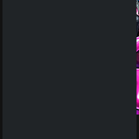
Demo Spiel
Willkommen auf unserer Plattform für Demo