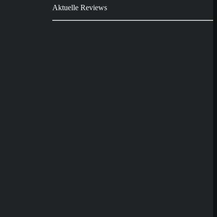
Aktuelle Reviews