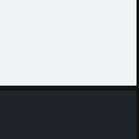
Suchen
Suchen
Neue Casinos
Prestige