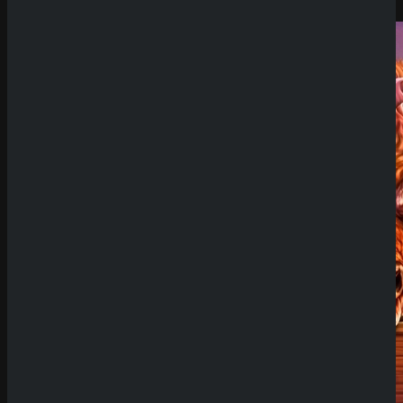
Demo Spiel