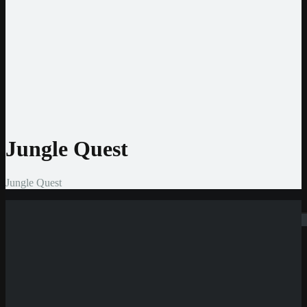
Jeton
CashtoCode
MiFinity
MuchBetter
Auszahlmethoden
Bank Überweisung
MasterCard
Visa
Skrill
Bitcoin
Jungle Quest
Jungle Quest
Suchen
Neue Casinos