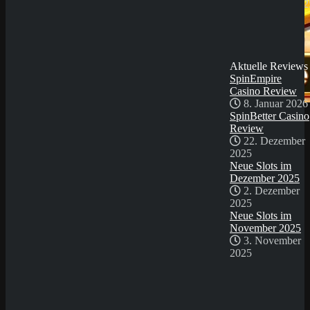
2. Dezember 202
Neue Slots im
November 2025
3. November
2025
Aktuelle Reviews
SpinEmpire
Casino Review
8. Januar 2026
Demo Spiel
SpinBetter Casino
Review
22. Dezember
2025
Neue Slots im
Dezember 2025
2. Dezember
2025
Neue Slots im
November 2025
3. November
2025