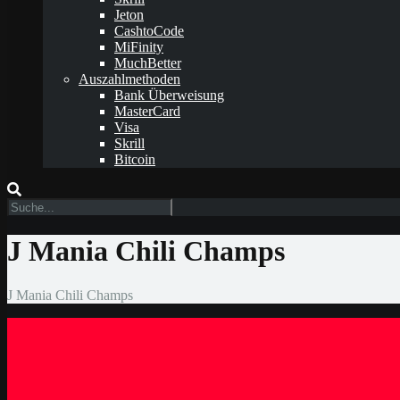
Jeton
CashtoCode
MiFinity
MuchBetter
Auszahlmethoden
Bank Überweisung
MasterCard
Visa
Skrill
Bitcoin
J Mania Chili Champs
J Mania Chili Champs