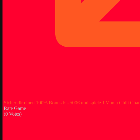
Sicher dir einen 100% Bonus bis 500€ und spiele J Mania Chili Cha
Rate Game
(
0
Votes)