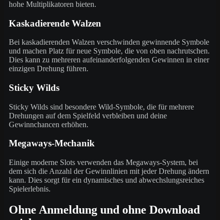
hohe Multiplikatoren bieten.
Kaskadierende Walzen
Bei kaskadierenden Walzen verschwinden gewinnende Symbole
und machen Platz für neue Symbole, die von oben nachrutschen.
Dies kann zu mehreren aufeinanderfolgenden Gewinnen in einer
einzigen Drehung führen.
Sticky Wilds
Sticky Wilds sind besondere Wild-Symbole, die für mehrere
Drehungen auf dem Spielfeld verbleiben und deine
Gewinnchancen erhöhen.
Megaways-Mechanik
Einige moderne Slots verwenden das Megaways-System, bei
dem sich die Anzahl der Gewinnlinien mit jeder Drehung ändern
kann. Dies sorgt für ein dynamisches und abwechslungsreiches
Spielerlebnis.
Ohne Anmeldung und ohne Download