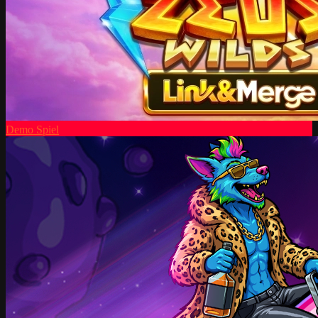
Demo Spiel