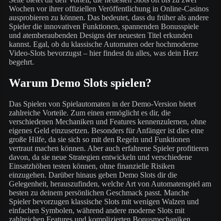
Wochen vor ihrer offiziellen Veröffentlichung in Online-Casinos
ausprobieren zu können. Das bedeutet, dass du früher als andere
Spieler die innovativen Funktionen, spannenden Bonusspiele
und atemberaubenden Designs der neuesten Titel erkunden
kannst. Egal, ob du klassische Automaten oder hochmoderne
Video-Slots bevorzugst – hier findest du alles, was dein Herz
begehrt.
Warum Demo Slots spielen?
Das Spielen von Spielautomaten in der Demo-Version bietet
zahlreiche Vorteile. Zum einen ermöglicht es dir, die
verschiedenen Mechaniken und Features kennenzulernen, ohne
eigenes Geld einzusetzen. Besonders für Anfänger ist dies eine
große Hilfe, da sie sich so mit den Regeln und Funktionen
vertraut machen können. Aber auch erfahrene Spieler profitieren
davon, da sie neue Strategien entwickeln und verschiedene
Einsatzhöhen testen können, ohne finanzielle Risiken
einzugehen. Darüber hinaus geben Demo Slots dir die
Gelegenheit, herauszufinden, welche Art von Automatenspiel am
besten zu deinem persönlichen Geschmack passt. Manche
Spieler bevorzugen klassische Slots mit wenigen Walzen und
einfachen Symbolen, während andere moderne Slots mit
zahlreichen Features und komplizierten Bonusmechaniken