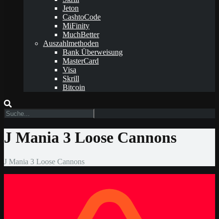
Jeton
CashtoCode
MiFinity
MuchBetter
Auszahlmethoden
Bank Überweisung
MasterCard
Visa
Skrill
Bitcoin
J Mania 3 Loose Cannons
J Mania 3 Loose Cannons