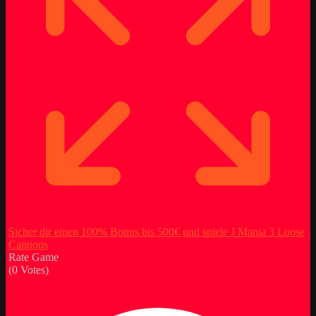
Sicher dir einen 100% Bonus bis 500€ und spiele J Mania 3 Loose
Cannons
Rate Game
(
0
Votes)