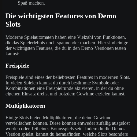
Spaß machen.
Die wichtigsten Features von Demo
Slots
Moderne Spielautomaten haben eine Vielzahl von Funktionen,
die das Spielerlebnis noch spannender machen. Hier sind einige
der wichtigsten Features, die du in den Demo-Versionen testen
kannst:
Freispiele
Freispiele sind eines der beliebtesten Features in modernen Slots.
In vielen Spielen kannst du durch bestimmte Symbole oder
Kombinationen eine Freispielrunde aktivieren, in der du ohne
eigenen Einsatz drehst und trotzdem Gewinne erzielen kannst.
Multiplikatoren
Einige Slots bieten Multiplikatoren, die deine Gewinne
vervielfachen können. Diese können entweder zufällig ausgelöst
werden oder Teil eines Bonusspiels sein. Indem du die Demo-
Version spielst, kannst du herausfinden, welche Slots besonders