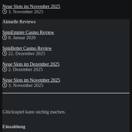
Neue Slots im November 2025
3. November 2025
Aktuelle Reviews
SpinEmpire Casino Review
8. Januar 2026
SpinBetter Casino Review
22. Dezember 2025
Neue Slots im Dezember 2025
2. Dezember 2025
Neue Slots im November 2025
3. November 2025
Glücksspiel kann süchtig machen.
Einzahlung