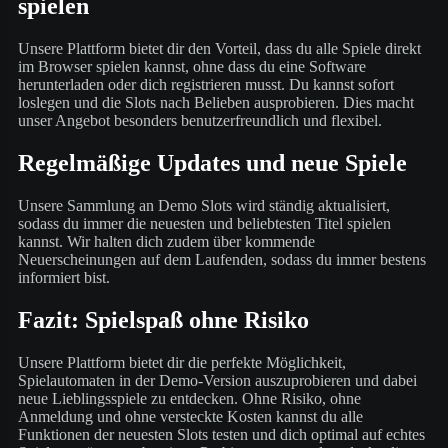
spielen
Unsere Plattform bietet dir den Vorteil, dass du alle Spiele direkt
im Browser spielen kannst, ohne dass du eine Software
herunterladen oder dich registrieren musst. Du kannst sofort
loslegen und die Slots nach Belieben ausprobieren. Dies macht
unser Angebot besonders benutzerfreundlich und flexibel.
Regelmäßige Updates und neue Spiele
Unsere Sammlung an Demo Slots wird ständig aktualisiert,
sodass du immer die neuesten und beliebtesten Titel spielen
kannst. Wir halten dich zudem über kommende
Neuerscheinungen auf dem Laufenden, sodass du immer bestens
informiert bist.
Fazit: Spielspaß ohne Risiko
Unsere Plattform bietet dir die perfekte Möglichkeit,
Spielautomaten in der Demo-Version auszuprobieren und dabei
neue Lieblingsspiele zu entdecken. Ohne Risiko, ohne
Anmeldung und ohne versteckte Kosten kannst du alle
Funktionen der neuesten Slots testen und dich optimal auf echtes