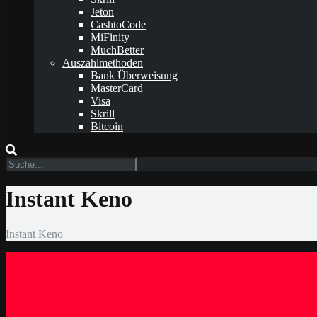
Jeton
CashtoCode
MiFinity
MuchBetter
Auszahlmethoden
Bank Überweisung
MasterCard
Visa
Skrill
Bitcoin
Instant Keno
Instant Keno