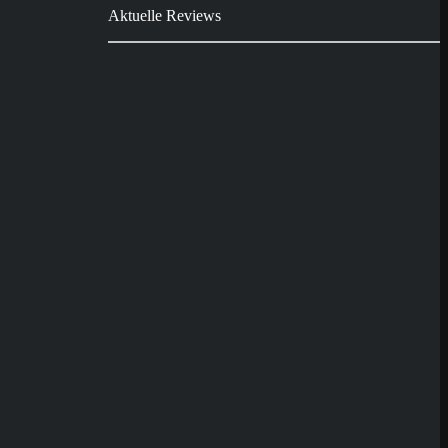
Aktuelle Reviews