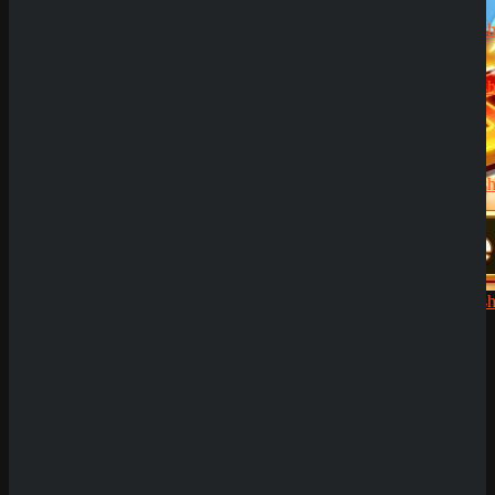
rami
zu
CryptoRus
Jens
zu
CryptoRush
200% bis
zu 2.500€
Silizi
zu
CryptoRush
200% bis
zu 2.500€
Robert99
zu
CryptoRush
Demo Spiel
200% bis
zu 2.500€
News
SpinEmpire Casino
Review
8. Januar 2026
SpinBetter Casino
Review