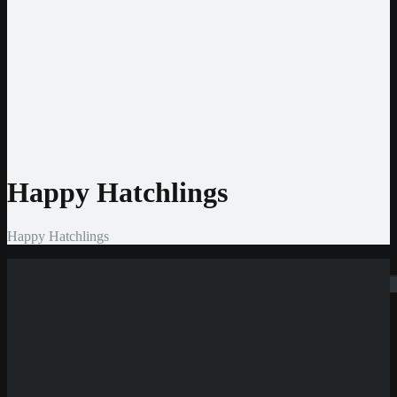
Jeton
CashtoCode
MiFinity
MuchBetter
Auszahlmethoden
Bank Überweisung
MasterCard
Visa
Skrill
Bitcoin
Happy Hatchlings
Happy Hatchlings
Suchen
Neue Casinos