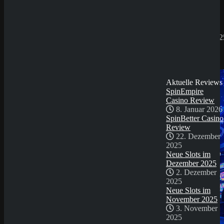
22. Dezember
2025
Neue Slots im
Dezember 2025
2. Dezember 202
Neue Slots im
November 2025
3. November
Demo Spiel
2025
Aktuelle Reviews
SpinEmpire
Casino Review
8. Januar 2026
SpinBetter Casino
Review
22. Dezember
2025
Neue Slots im
Dezember 2025
2. Dezember
2025
Neue Slots im
November 2025
3. November
2025