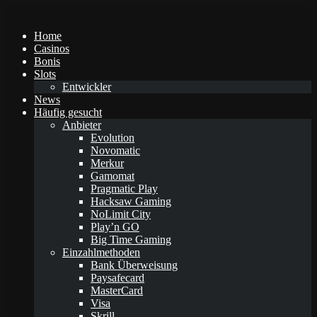
Home
Casinos
Bonis
Slots
Entwickler
News
Häufig gesucht
Anbieter
Evolution
Novomatic
Merkur
Gamomat
Pragmatic Play
Hacksaw Gaming
NoLimit City
Play’n GO
Big Time Gaming
Einzahlmethoden
Bank Überweisung
Paysafecard
MasterCard
Visa
Skrill