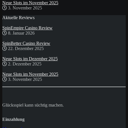
Neue Slots im November 2025
3. November 2025
Aktuelle Reviews
SpinEmpire Casino Review
8. Januar 2026
SpinBetter Casino Review
22. Dezember 2025
Neue Slots im Dezember 2025
2. Dezember 2025
Neue Slots im November 2025
3. November 2025
Glücksspiel kann süchtig machen.
Einzahlung