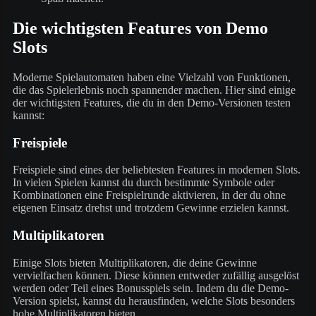
Die wichtigsten Features von Demo
Slots
Moderne Spielautomaten haben eine Vielzahl von Funktionen,
die das Spielerlebnis noch spannender machen. Hier sind einige
der wichtigsten Features, die du in den Demo-Versionen testen
kannst:
Freispiele
Freispiele sind eines der beliebtesten Features in modernen Slots.
In vielen Spielen kannst du durch bestimmte Symbole oder
Kombinationen eine Freispielrunde aktivieren, in der du ohne
eigenen Einsatz drehst und trotzdem Gewinne erzielen kannst.
Multiplikatoren
Einige Slots bieten Multiplikatoren, die deine Gewinne
vervielfachen können. Diese können entweder zufällig ausgelöst
werden oder Teil eines Bonusspiels sein. Indem du die Demo-
Version spielst, kannst du herausfinden, welche Slots besonders
hohe Multiplikatoren bieten.