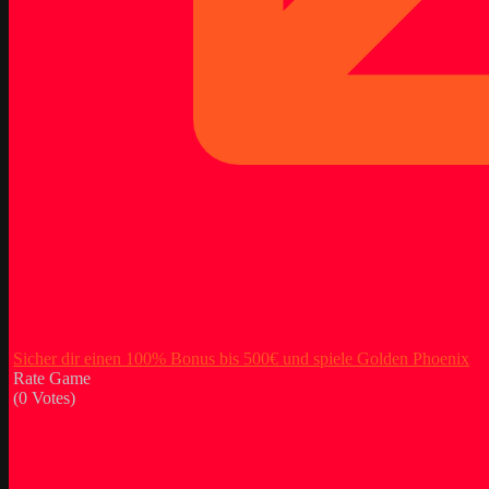
Sicher dir einen 100% Bonus bis 500€ und spiele Golden Phoenix
Rate Game
(
0
Votes)