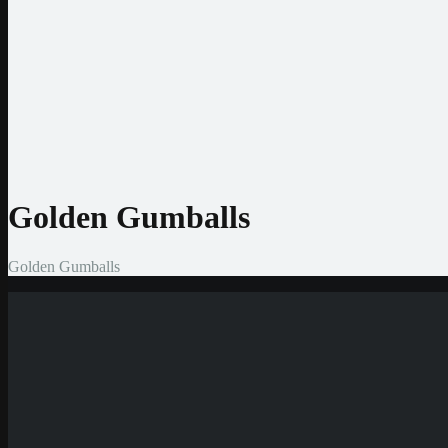
Aus
Golden Gumballs
Golden Gumballs