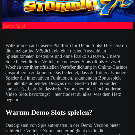
Demo Spiel
Willkommen auf unserer Plattform für Demo Slots! Hier hast du
die einzigartige Möglichkeit, eine riesige Auswahl an
Spielautomaten kostenlos und ohne Risiko zu testen. Unsere
Seite bietet dir den Vorteil, die neuesten Slots oft bis zu zwei
Wochen vor ihrer offiziellen Veröffentlichung in Online-Casinos
ausprobieren zu können. Das bedeutet, dass du früher als andere
Spieler die innovativen Funktionen, spannenden Bonusspiele
und atemberaubenden Designs der neuesten Titel erkunden
kannst. Egal, ob du klassische Automaten oder hochmoderne
Video-Slots bevorzugst – hier findest du alles, was dein Herz
begehrt.
Warum Demo Slots spielen?
Das Spielen von Spielautomaten in der Demo-Version bietet
zahlreiche Vorteile. Zum einen ermöglicht es dir, die