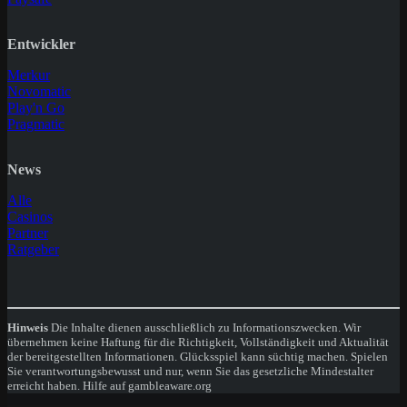
Entwickler
Merkur
Novomatic
Play'n Go
Pragmatic
News
Alle
Casinos
Partner
Ratgeber
Hinweis
Die Inhalte dienen ausschließlich zu Informationszwecken. Wir
übernehmen keine Haftung für die Richtigkeit, Vollständigkeit und Aktualität
der bereitgestellten Informationen. Glücksspiel kann süchtig machen. Spielen
Sie verantwortungsbewusst und nur, wenn Sie das gesetzliche Mindestalter
erreicht haben. Hilfe auf gambleaware.org