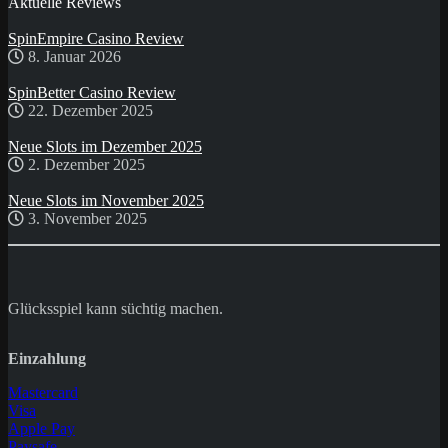
Aktuelle Reviews
SpinEmpire Casino Review
8. Januar 2026
SpinBetter Casino Review
22. Dezember 2025
Neue Slots im Dezember 2025
2. Dezember 2025
Neue Slots im November 2025
3. November 2025
Glücksspiel kann süchtig machen.
Einzahlung
Mastercard
Visa
Apple Pay
Paysafe