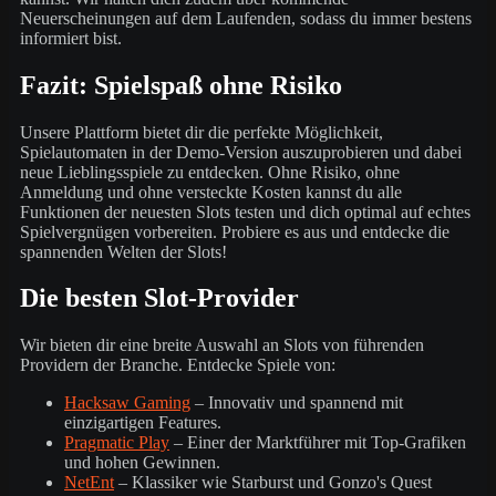
Neuerscheinungen auf dem Laufenden, sodass du immer bestens
informiert bist.
Fazit: Spielspaß ohne Risiko
Unsere Plattform bietet dir die perfekte Möglichkeit,
Spielautomaten in der Demo-Version auszuprobieren und dabei
neue Lieblingsspiele zu entdecken. Ohne Risiko, ohne
Anmeldung und ohne versteckte Kosten kannst du alle
Funktionen der neuesten Slots testen und dich optimal auf echtes
Spielvergnügen vorbereiten. Probiere es aus und entdecke die
spannenden Welten der Slots!
Die besten Slot-Provider
Wir bieten dir eine breite Auswahl an Slots von führenden
Providern der Branche. Entdecke Spiele von:
Hacksaw Gaming
– Innovativ und spannend mit
einzigartigen Features.
Pragmatic Play
– Einer der Marktführer mit Top-Grafiken
und hohen Gewinnen.
NetEnt
– Klassiker wie Starburst und Gonzo's Quest