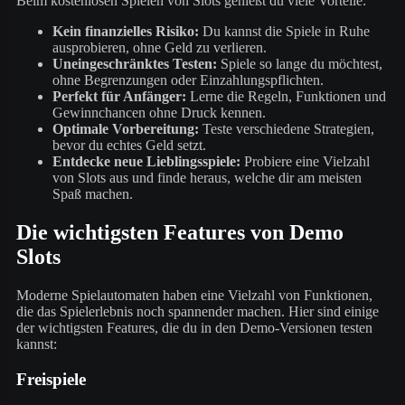
Beim kostenlosen Spielen von Slots genießt du viele Vorteile:
Kein finanzielles Risiko:
Du kannst die Spiele in Ruhe
ausprobieren, ohne Geld zu verlieren.
Uneingeschränktes Testen:
Spiele so lange du möchtest,
ohne Begrenzungen oder Einzahlungspflichten.
Perfekt für Anfänger:
Lerne die Regeln, Funktionen und
Gewinnchancen ohne Druck kennen.
Optimale Vorbereitung:
Teste verschiedene Strategien,
bevor du echtes Geld setzt.
Entdecke neue Lieblingsspiele:
Probiere eine Vielzahl
von Slots aus und finde heraus, welche dir am meisten
Spaß machen.
Die wichtigsten Features von Demo
Slots
Moderne Spielautomaten haben eine Vielzahl von Funktionen,
die das Spielerlebnis noch spannender machen. Hier sind einige
der wichtigsten Features, die du in den Demo-Versionen testen
kannst:
Freispiele