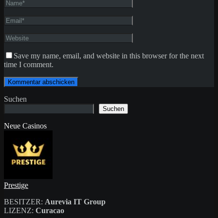
Save my name, email, and website in this browser for the next
time I comment.
Suchen
Suchen
Neue Casinos
Prestige
BESITZER:
Aurevia IT Group
LIZENZ:
Curacao