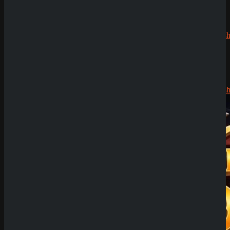
zu 2.500€
Silizi
zu
CryptoRush
200% bis
zu 2.500€
Submit
Robert99
Sicher dir einen 100% Bonus bis 500€ und spiele
zu
Golden Ball Mines
CryptoRush
Try Our Featured Games
200% bis
zu 2.500€
News
SpinEmpire Casino
Review
8. Januar 2026
SpinBetter Casino
Review
22. Dezember
2025
Neue Slots im
Dezember 2025