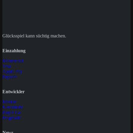
Glücksspiel kann süchtig machen.
Einzahlung
Mastercard
Visa
Apple Pay
Paysafe
Entwickler
Merkur
Novomatic
Play'n Go
Pragmatic
News