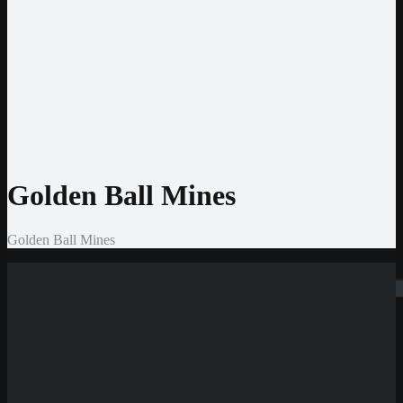
Jeton
CashtoCode
MiFinity
MuchBetter
Auszahlmethoden
Bank Überweisung
MasterCard
Visa
Skrill
Bitcoin
Golden Ball Mines
Golden Ball Mines
Suchen
Neue Casinos