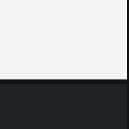
Suchen
Suchen
Neue Casinos
Prestige