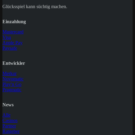
Glücksspiel kann süchtig machen.
Einzahlung
Mastercard
Visa
Apple Pay
Paysafe
Entwickler
Merkur
Novomatic
Play'n Go
Pragmatic
News
Alle
Casinos
Partner
Ratgeber