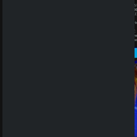
JAHRESUMSATZ:
JAHRES
1.000.000€
1.000.00
BESITZER:
BESITZE
Liernin
Liernin
Enterprises
Enterpri
LTD
LTD
LIZENZ:
LIZENZ:
Komoren
Komore
(Anjouan)
(Anjoua
Neueste
Beiträge
SpinEmpir
e Casino
Review
SpinBetter
Casino
Review
Neue
Slots im