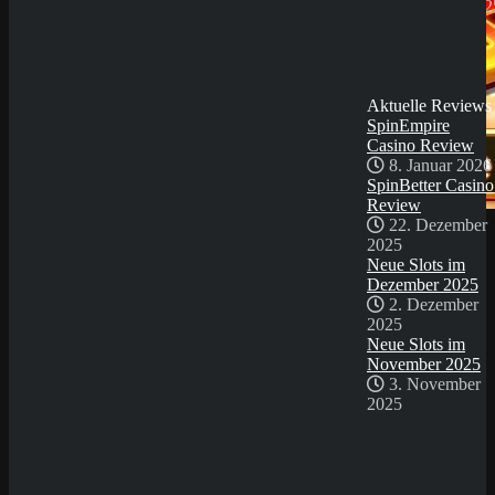
2. Dezember 202
Neue Slots im
November 2025
3. November
2025
Aktuelle Reviews
SpinEmpire
Casino Review
8. Januar 2026
SpinBetter Casino
Review
Demo Spiel
22. Dezember
2025
Neue Slots im
Dezember 2025
2. Dezember
2025
Neue Slots im
November 2025
3. November
2025