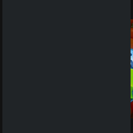
Demo Spiel
Demo Spiel