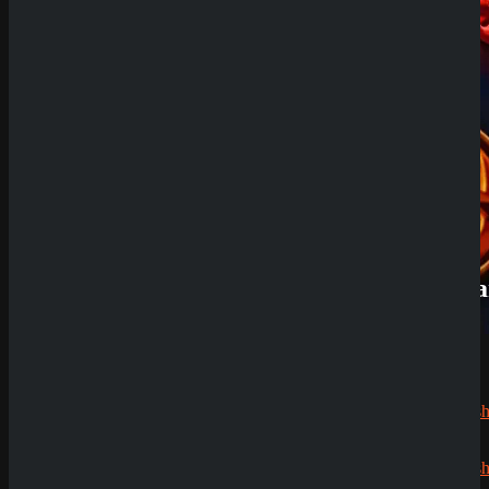
Dezember
2025
Neue
Slots im
November
2025
Neue
Slots im
Oktober
2025
Neueste
Kommenta
Alex
zu
Dazard
rami
zu
CryptoRus
Jens
zu
CryptoRush
200% bis