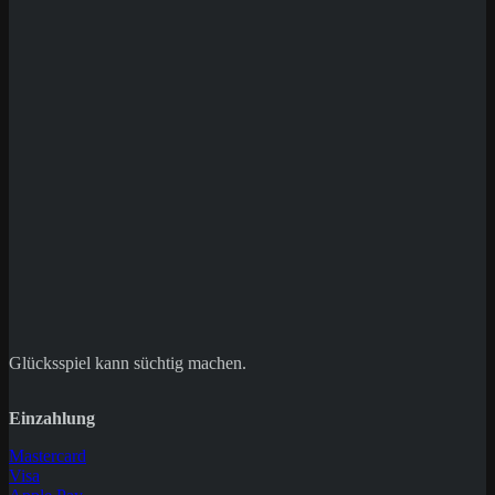
Save my name, email, and website in this
browser for the next time I comment.
Glücksspiel kann süchtig machen.
Einzahlung
Mastercard
Visa