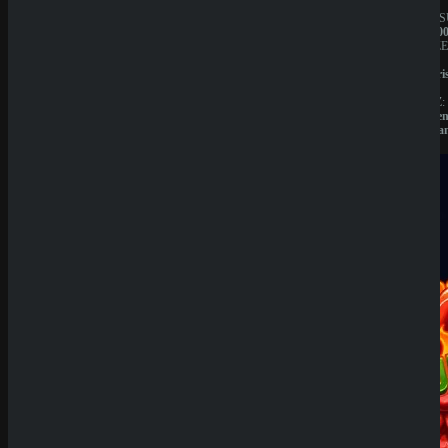
JAHRESUMSATZ:
JAHRES
1.000.000€
1.000.00
BESITZER:
BESITZE
Liernin
Liernin
Enterprises
Enterpri
LTD
LTD
LIZENZ:
LIZENZ:
Komoren
Komore
(Anjouan)
(Anjoua
Neueste
Beiträge
SpinEmpir
e Casino
Review
SpinBetter
Casino
Review
Neue
Slots im