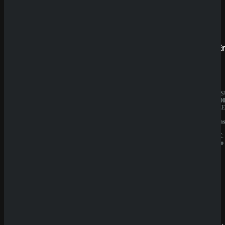
Prestige
SpinE
BESITZER:
JAHRES
Aurevia
10.000.0
IT
BESITZE
Group
GBL
LIZENZ:
Solution
Curacao
N.V.
LIZENZ:
Curacao