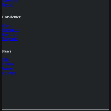
Apple Pay
Paysafe
Entwickler
Merkur
Novomatic
Play'n Go
Pragmatic
News
Alle
Casinos
Partner
Ratgeber