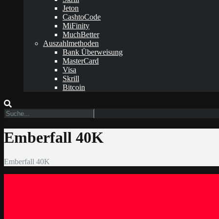
Jeton
CashtoCode
MiFinity
MuchBetter
Auszahlmethoden
Bank Überweisung
MasterCard
Visa
Skrill
Bitcoin
Emberfall 40K
Emberfall 40K