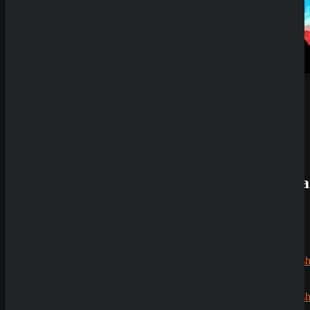
Dezember
2025
Neue
Slots im
November
2025
Neue
Slots im
Oktober
2025
Neueste
Kommenta
Alex
zu
Dazard
rami
zu
CryptoRus
Jens
zu
CryptoRush
200% bis