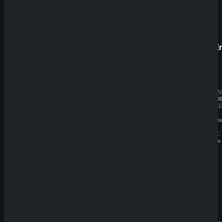
Prestige
SpinE
BESITZER:
JAHRES
Aurevia
10.000.0
IT
BESITZE
Group
GBL
LIZENZ:
Solution
Curacao
N.V.
LIZENZ:
Curacao