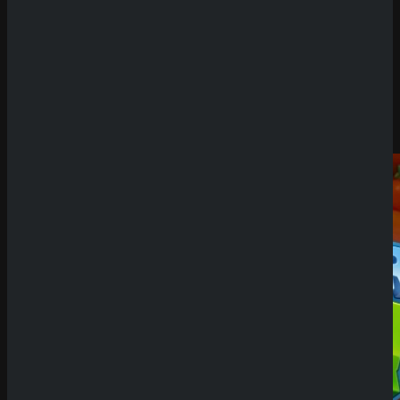
Demo Spiel