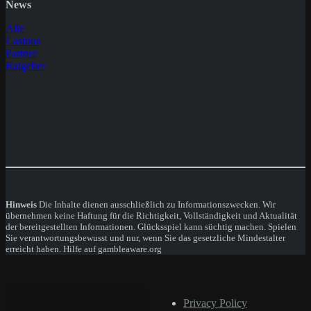
News
Alle
Casinos
Partner
Ratgeber
Hinweis
Die Inhalte dienen ausschließlich zu Informationszwecken. Wir
übernehmen keine Haftung für die Richtigkeit, Vollständigkeit und Aktualität
der bereitgestellten Informationen. Glücksspiel kann süchtig machen. Spielen
Sie verantwortungsbewusst und nur, wenn Sie das gesetzliche Mindestalter
erreicht haben. Hilfe auf gambleaware.org
© Copyright 2024
Privacy Policy