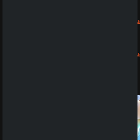
zu 2.500€
Silizi
zu
Echtgeldmodus
CryptoRush
Demoversion
200% bis
zu 2.500€
Having issues with
Dragon Power Triple Gold
?
Robert99
zu
CryptoRush
200% bis
zu 2.500€
Submit
Sicher dir einen 100% Bonus bis 500€ und spiele
News
Dragon Power Triple Gold
SpinEmpire Casino
Try Our Featured Games
Review
8. Januar 2026
SpinBetter Casino
Review
22. Dezember
2025
Neue Slots im
Dezember 2025