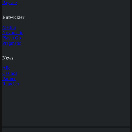
Paysafe
Entwickler
Merkur
Novomatic
Play'n Go
Pragmatic
News
Alle
Casinos
Partner
Ratgeber