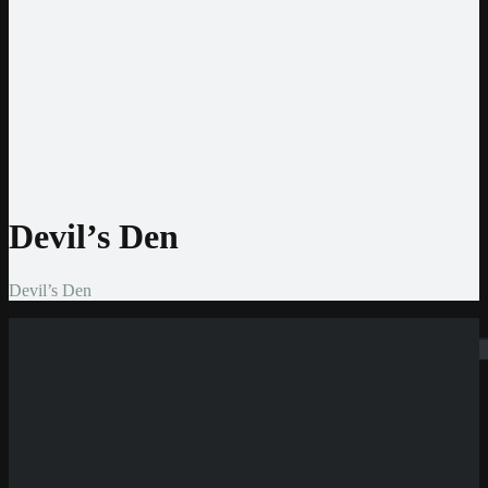
Jeton
CashtoCode
MiFinity
MuchBetter
Auszahlmethoden
Bank Überweisung
MasterCard
Visa
Skrill
Bitcoin
Devil’s Den
Devil’s Den
Suchen
Neue Casinos