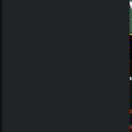
Dezember
2025
Neue
Slots im
November
2025
Neue
Slots im
Oktober
2025
Neueste
Kommenta
Alex
zu
Dazard
rami
zu
CryptoRus
Jens
zu
CryptoRush
200% bis