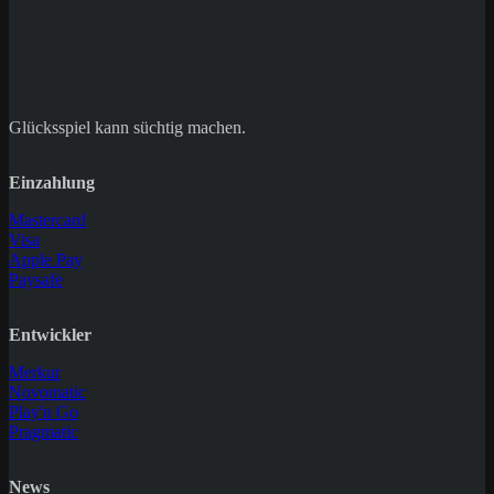
Glücksspiel kann süchtig machen.
Einzahlung
Mastercard
Visa
Apple Pay
Paysafe
Entwickler
Merkur
Novomatic
Play'n Go
Pragmatic
News