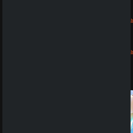
zu 2.500€
Silizi
zu
Echtgeldmodus
CryptoRush
Demoversion
200% bis
zu 2.500€
Having issues with
Crystal Treasure
?
Robert99
zu
CryptoRush
200% bis
zu 2.500€
Submit
Sicher dir einen 100% Bonus bis 500€ und spiele
News
Crystal Treasure
SpinEmpire Casino
Try Our Featured Games
Review
8. Januar 2026
SpinBetter Casino
Review
22. Dezember
2025
Neue Slots im
Dezember 2025