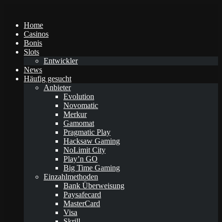
Home
Casinos
Bonis
Slots
Entwickler
News
Häufig gesucht
Anbieter
Evolution
Novomatic
Merkur
Gamomat
Pragmatic Play
Hacksaw Gaming
NoLimit City
Play’n GO
Big Time Gaming
Einzahlmethoden
Bank Überweisung
Paysafecard
MasterCard
Visa
Skrill