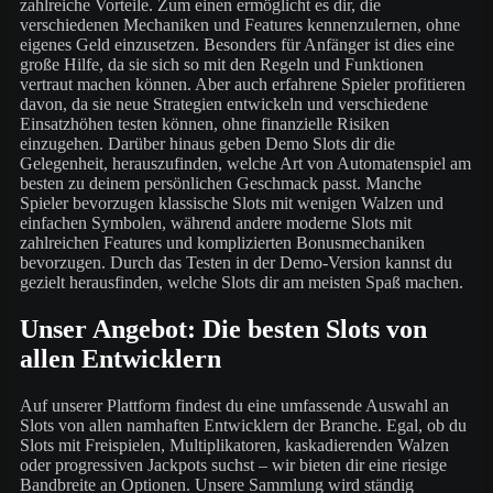
zahlreiche Vorteile. Zum einen ermöglicht es dir, die
verschiedenen Mechaniken und Features kennenzulernen, ohne
eigenes Geld einzusetzen. Besonders für Anfänger ist dies eine
große Hilfe, da sie sich so mit den Regeln und Funktionen
vertraut machen können. Aber auch erfahrene Spieler profitieren
davon, da sie neue Strategien entwickeln und verschiedene
Einsatzhöhen testen können, ohne finanzielle Risiken
einzugehen. Darüber hinaus geben Demo Slots dir die
Gelegenheit, herauszufinden, welche Art von Automatenspiel am
besten zu deinem persönlichen Geschmack passt. Manche
Spieler bevorzugen klassische Slots mit wenigen Walzen und
einfachen Symbolen, während andere moderne Slots mit
zahlreichen Features und komplizierten Bonusmechaniken
bevorzugen. Durch das Testen in der Demo-Version kannst du
gezielt herausfinden, welche Slots dir am meisten Spaß machen.
Unser Angebot: Die besten Slots von
allen Entwicklern
Auf unserer Plattform findest du eine umfassende Auswahl an
Slots von allen namhaften Entwicklern der Branche. Egal, ob du
Slots mit Freispielen, Multiplikatoren, kaskadierenden Walzen
oder progressiven Jackpots suchst – wir bieten dir eine riesige
Bandbreite an Optionen. Unsere Sammlung wird ständig