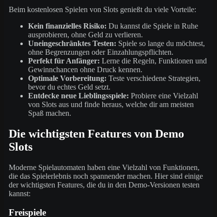
Beim kostenlosen Spielen von Slots genießt du viele Vorteile:
Kein finanzielles Risiko:
Du kannst die Spiele in Ruhe
ausprobieren, ohne Geld zu verlieren.
Uneingeschränktes Testen:
Spiele so lange du möchtest,
ohne Begrenzungen oder Einzahlungspflichten.
Perfekt für Anfänger:
Lerne die Regeln, Funktionen und
Gewinnchancen ohne Druck kennen.
Optimale Vorbereitung:
Teste verschiedene Strategien,
bevor du echtes Geld setzt.
Entdecke neue Lieblingsspiele:
Probiere eine Vielzahl
von Slots aus und finde heraus, welche dir am meisten
Spaß machen.
Die wichtigsten Features von Demo
Slots
Moderne Spielautomaten haben eine Vielzahl von Funktionen,
die das Spielerlebnis noch spannender machen. Hier sind einige
der wichtigsten Features, die du in den Demo-Versionen testen
kannst:
Freispiele