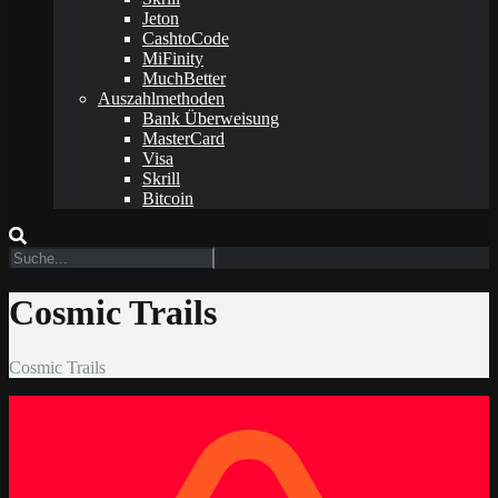
Jeton
CashtoCode
MiFinity
MuchBetter
Auszahlmethoden
Bank Überweisung
MasterCard
Visa
Skrill
Bitcoin
Cosmic Trails
Cosmic Trails