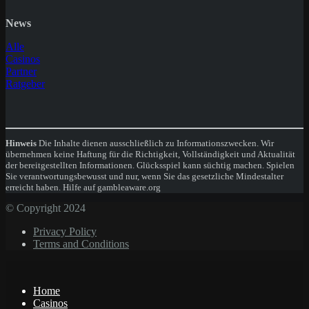
News
Alle
Casinos
Partner
Ratgeber
Hinweis
Die Inhalte dienen ausschließlich zu Informationszwecken. Wir
übernehmen keine Haftung für die Richtigkeit, Vollständigkeit und Aktualität
der bereitgestellten Informationen. Glücksspiel kann süchtig machen. Spielen
Sie verantwortungsbewusst und nur, wenn Sie das gesetzliche Mindestalter
erreicht haben. Hilfe auf gambleaware.org
© Copyright 2024
Privacy Policy
Terms and Conditions
Home
Casinos