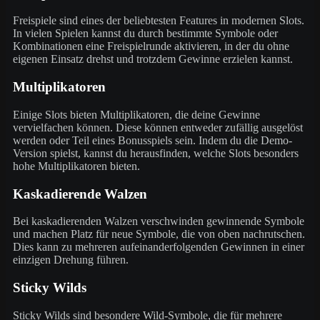
Freispiele sind eines der beliebtesten Features in modernen Slots.
In vielen Spielen kannst du durch bestimmte Symbole oder
Kombinationen eine Freispielrunde aktivieren, in der du ohne
eigenen Einsatz drehst und trotzdem Gewinne erzielen kannst.
Multiplikatoren
Einige Slots bieten Multiplikatoren, die deine Gewinne
vervielfachen können. Diese können entweder zufällig ausgelöst
werden oder Teil eines Bonusspiels sein. Indem du die Demo-
Version spielst, kannst du herausfinden, welche Slots besonders
hohe Multiplikatoren bieten.
Kaskadierende Walzen
Bei kaskadierenden Walzen verschwinden gewinnende Symbole
und machen Platz für neue Symbole, die von oben nachrutschen.
Dies kann zu mehreren aufeinanderfolgenden Gewinnen in einer
einzigen Drehung führen.
Sticky Wilds
Sticky Wilds sind besondere Wild-Symbole, die für mehrere