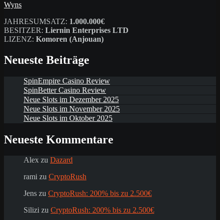
Wyns
JAHRESUMSATZ:
1.000.000€
BESITZER:
Liernin Enterprises LTD
LIZENZ:
Komoren (Anjouan)
Neueste Beiträge
SpinEmpire Casino Review
SpinBetter Casino Review
Neue Slots im Dezember 2025
Neue Slots im November 2025
Neue Slots im Oktober 2025
Neueste Kommentare
Alex
zu
Dazard
rami
zu
CryptoRush
Jens
zu
CryptoRush: 200% bis zu 2.500€
Silizi
zu
CryptoRush: 200% bis zu 2.500€