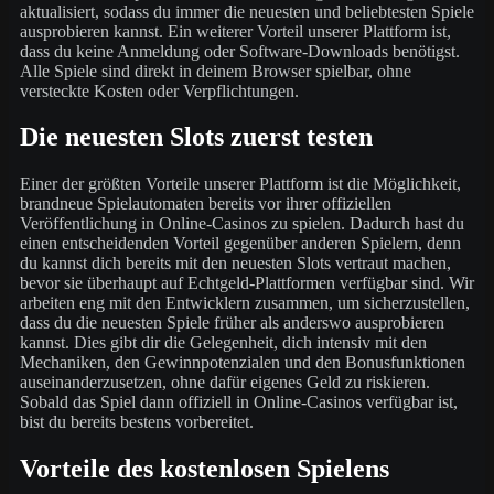
aktualisiert, sodass du immer die neuesten und beliebtesten Spiele
ausprobieren kannst. Ein weiterer Vorteil unserer Plattform ist,
dass du keine Anmeldung oder Software-Downloads benötigst.
Alle Spiele sind direkt in deinem Browser spielbar, ohne
versteckte Kosten oder Verpflichtungen.
Die neuesten Slots zuerst testen
Einer der größten Vorteile unserer Plattform ist die Möglichkeit,
brandneue Spielautomaten bereits vor ihrer offiziellen
Veröffentlichung in Online-Casinos zu spielen. Dadurch hast du
einen entscheidenden Vorteil gegenüber anderen Spielern, denn
du kannst dich bereits mit den neuesten Slots vertraut machen,
bevor sie überhaupt auf Echtgeld-Plattformen verfügbar sind. Wir
arbeiten eng mit den Entwicklern zusammen, um sicherzustellen,
dass du die neuesten Spiele früher als anderswo ausprobieren
kannst. Dies gibt dir die Gelegenheit, dich intensiv mit den
Mechaniken, den Gewinnpotenzialen und den Bonusfunktionen
auseinanderzusetzen, ohne dafür eigenes Geld zu riskieren.
Sobald das Spiel dann offiziell in Online-Casinos verfügbar ist,
bist du bereits bestens vorbereitet.
Vorteile des kostenlosen Spielens