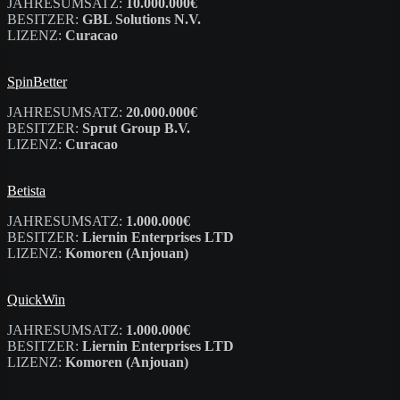
JAHRESUMSATZ:
10.000.000€
BESITZER:
GBL Solutions N.V.
LIZENZ:
Curacao
SpinBetter
JAHRESUMSATZ:
20.000.000€
BESITZER:
Sprut Group B.V.
LIZENZ:
Curacao
Betista
JAHRESUMSATZ:
1.000.000€
BESITZER:
Liernin Enterprises LTD
LIZENZ:
Komoren (Anjouan)
QuickWin
JAHRESUMSATZ:
1.000.000€
BESITZER:
Liernin Enterprises LTD
LIZENZ:
Komoren (Anjouan)