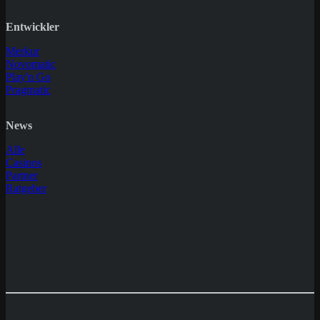
Entwickler
Merkur
Novomatic
Play'n Go
Pragmatic
News
Alle
Casinos
Partner
Ratgeber