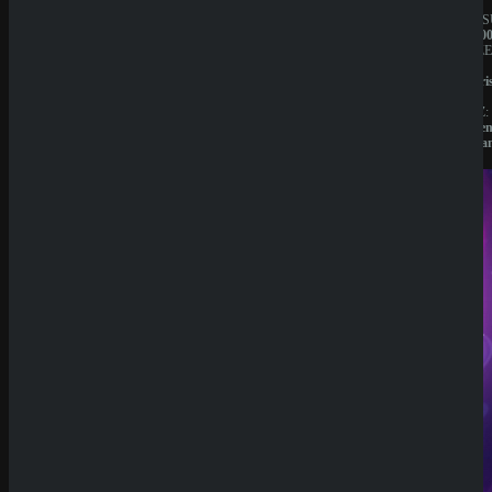
JAHRESUMSATZ:
JAHRES
1.000.000€
1.000.00
BESITZER:
BESITZE
Liernin
Liernin
Enterprises
Enterpri
LTD
LTD
LIZENZ:
LIZENZ:
Komoren
Komore
(Anjouan)
(Anjoua
Neueste
Beiträge
SpinEmpir
e Casino
Review
SpinBetter
Casino
Review
Neue
Slots im