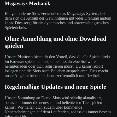
Megaways-Mechanik
Einige moderne Slots verwenden das Megaways-System, bei
dem sich die Anzahl der Gewinnlinien mit jeder Drehung ändern
kann. Dies sorgt für ein dynamisches und abwechslungsreiches
Spielerlebnis.
Ohne Anmeldung und ohne Download
spielen
Unsere Plattform bietet dir den Vorteil, dass du alle Spiele direkt
im Browser spielen kannst, ohne dass du eine Software
herunterladen oder dich registrieren musst. Du kannst sofort
loslegen und die Slots nach Belieben ausprobieren. Dies macht
unser Angebot besonders benutzerfreundlich und flexibel.
Regelmäßige Updates und neue Spiele
Unsere Sammlung an Demo Slots wird ständig aktualisiert,
sodass du immer die neuesten und beliebtesten Titel spielen
kannst. Wir halten dich zudem über kommende
Neuerscheinungen auf dem Laufenden, sodass du immer bestens
informiert bist.