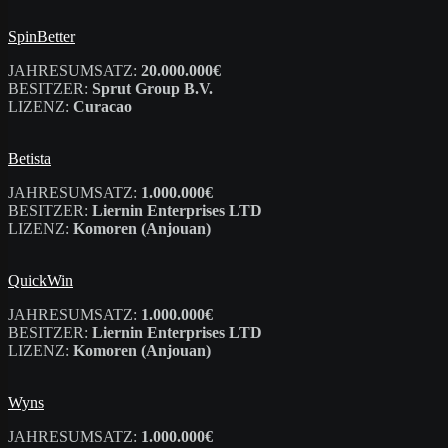
SpinBetter
JAHRESUMSATZ:
20.000.000€
BESITZER:
Sprut Group B.V.
LIZENZ:
Curacao
Betista
JAHRESUMSATZ:
1.000.000€
BESITZER:
Liernin Enterprises LTD
LIZENZ:
Komoren (Anjouan)
QuickWin
JAHRESUMSATZ:
1.000.000€
BESITZER:
Liernin Enterprises LTD
LIZENZ:
Komoren (Anjouan)
Wyns
JAHRESUMSATZ:
1.000.000€