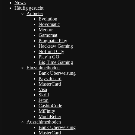
News
Häufig gesucht
Anbieter
Evolution
Novomatic
Merkur
Gamomat
Pragmatic Play
Hacksaw Gaming
NoLimit City
Play’n GO
Big Time Gaming
Einzahlmethoden
Bank Überweisung
Paysafecard
MasterCard
Visa
Skrill
Jeton
CashtoCode
MiFinity
MuchBetter
Auszahlmethoden
Bank Überweisung
MasterCard