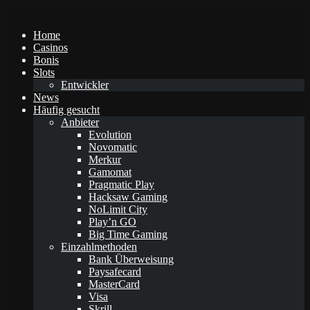
Home
Casinos
Bonis
Slots
Entwickler
News
Häufig gesucht
Anbieter
Evolution
Novomatic
Merkur
Gamomat
Pragmatic Play
Hacksaw Gaming
NoLimit City
Play’n GO
Big Time Gaming
Einzahlmethoden
Bank Überweisung
Paysafecard
MasterCard
Visa
Skrill