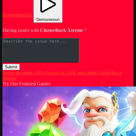
Echtgeldmodus
Demoversion
Having issues with
ClusterBuck Xtreme
?
Submit
Sicher dir einen 100% Bonus bis 500€ und spiele ClusterBuck
Xtreme
Try Our Featured Games