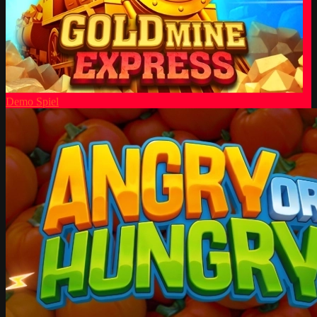
Demo Spiel