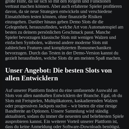
große Hilfe, da sie sich so mit den Regeln und Funktionen
vertraut machen können. Aber auch erfahrene Spieler profitieren
davon, da sie neue Strategien entwickeln und verschiedene
Einsatzhöhen testen können, ohne finanzielle Risiken
einzugehen. Darüber hinaus geben Demo Slots dir die
Gelegenheit, herauszufinden, welche Art von Automatenspiel am
besten zu deinem persönlichen Geschmack passt. Manche
Spieler bevorzugen klassische Slots mit wenigen Walzen und
einfachen Symbolen, während andere moderne Slots mit
zahlreichen Features und komplizierten Bonusmechaniken
bevorzugen. Durch das Testen in der Demo-Version kannst du
gezielt herausfinden, welche Slots dir am meisten Spaß machen.
Unser Angebot: Die besten Slots von
allen Entwicklern
Auf unserer Plattform findest du eine umfassende Auswahl an
Slots von allen namhaften Entwicklern der Branche. Egal, ob du
Slots mit Freispielen, Multiplikatoren, kaskadierenden Walzen
oder progressiven Jackpots suchst – wir bieten dir eine riesige
Bandbreite an Optionen. Unsere Sammlung wird ständig
aktualisiert, sodass du immer die neuesten und beliebtesten Spiele
ausprobieren kannst. Ein weiterer Vorteil unserer Plattform ist,
dass du keine Anmeldung oder Software-Downloads benötigst.