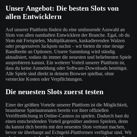
Unser Angebot: Die besten Slots von
allen Entwicklern
Auf unserer Plattform findest du eine umfassende Auswahl an
Slots von allen namhaften Entwicklern der Branche. Egal, ob du
Slots mit Freispielen, Multiplikatoren, kaskadierenden Walzen
oder progressiven Jackpots suchst – wir bieten dir eine riesige
Bandbreite an Optionen. Unsere Sammlung wird ständig
aktualisiert, sodass du immer die neuesten und beliebtesten Spiele
ausprobieren kannst. Ein weiterer Vorteil unserer Plattform ist,
dass du keine Anmeldung oder Software-Downloads benötigst.
Alle Spiele sind direkt in deinem Browser spielbar, ohne
versteckte Kosten oder Verpflichtungen.
Die neuesten Slots zuerst testen
Einer der größten Vorteile unserer Plattform ist die Möglichkeit,
brandneue Spielautomaten bereits vor ihrer offiziellen
Veröffentlichung in Online-Casinos zu spielen. Dadurch hast du
einen entscheidenden Vorteil gegenüber anderen Spielern, denn
du kannst dich bereits mit den neuesten Slots vertraut machen,
bevor sie überhaupt auf Echtgeld-Plattformen verfügbar sind. Wir