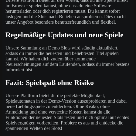
Unsere Plattform bietet dir den Vorteil, dass du alle Spiele direkt
im Browser spielen kannst, ohne dass du eine Software
herunterladen oder dich registrieren musst. Du kannst sofort
loslegen und die Slots nach Belieben ausprobieren. Dies macht
unser Angebot besonders benutzerfreundlich und flexibel.
Regelmäßige Updates und neue Spiele
Unsere Sammlung an Demo Slots wird ständig aktualisiert,
sodass du immer die neuesten und beliebtesten Titel spielen
kannst. Wir halten dich zudem über kommende
Neuerscheinungen auf dem Laufenden, sodass du immer bestens
informiert bist.
Fazit: Spielspaß ohne Risiko
Unsere Plattform bietet dir die perfekte Möglichkeit,
Spielautomaten in der Demo-Version auszuprobieren und dabei
neue Lieblingsspiele zu entdecken. Ohne Risiko, ohne
Anmeldung und ohne versteckte Kosten kannst du alle
Funktionen der neuesten Slots testen und dich optimal auf echtes
Spielvergnügen vorbereiten. Probiere es aus und entdecke die
spannenden Welten der Slots!