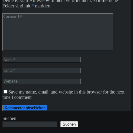
Deine E-Mail-Adresse wird nicht veröffentlicht.
Erforderliche
Felder sind mit
*
markiert
Save my name, email, and website in this browser for the next
time I comment.
Suchen
Suchen