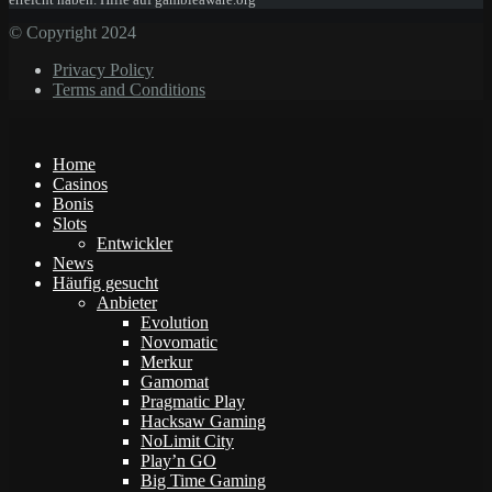
© Copyright 2024
Privacy Policy
Terms and Conditions
Home
Casinos
Bonis
Slots
Entwickler
News
Häufig gesucht
Anbieter
Evolution
Novomatic
Merkur
Gamomat
Pragmatic Play
Hacksaw Gaming
NoLimit City
Play’n GO
Big Time Gaming