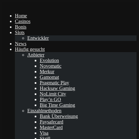
Home
Casinos
Bonis
Slots
Entwickler
News
Häufig gesucht
Anbieter
Evolution
Novomatic
Merkur
Gamomat
Pragmatic Play
Hacksaw Gaming
NoLimit City
Play’n GO
Big Time Gaming
Einzahlmethoden
Bank Überweisung
Paysafecard
MasterCard
Visa
Skrill