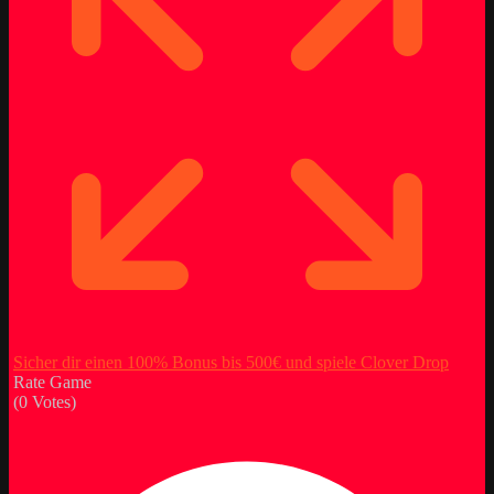
Sicher dir einen 100% Bonus bis 500€ und spiele Clover Drop
Rate Game
(
0
Votes)