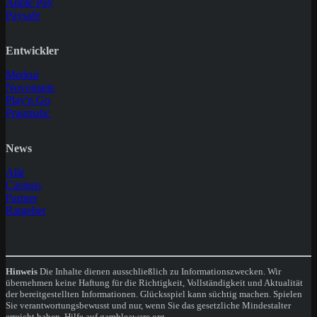
Apple Pay
Paysafe
Entwickler
Merkur
Novomatic
Play'n Go
Pragmatic
News
Alle
Casinos
Partner
Ratgeber
Hinweis
Die Inhalte dienen ausschließlich zu Informationszwecken. Wir
übernehmen keine Haftung für die Richtigkeit, Vollständigkeit und Aktualität
der bereitgestellten Informationen. Glücksspiel kann süchtig machen. Spielen
Sie verantwortungsbewusst und nur, wenn Sie das gesetzliche Mindestalter
erreicht haben. Hilfe auf gambleaware.org