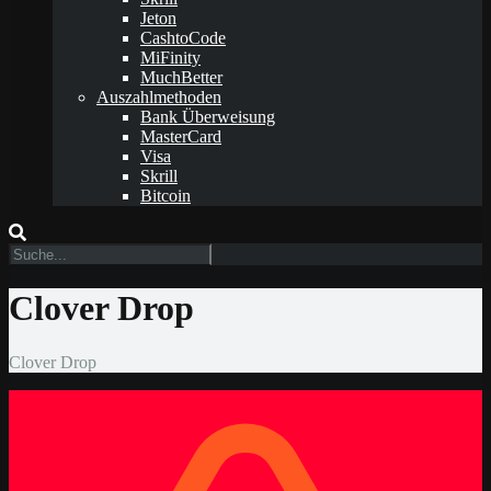
Jeton
CashtoCode
MiFinity
MuchBetter
Auszahlmethoden
Bank Überweisung
MasterCard
Visa
Skrill
Bitcoin
Clover Drop
Clover Drop