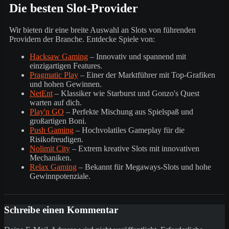
Die besten Slot-Provider
Wir bieten dir eine breite Auswahl an Slots von führenden
Providern der Branche. Entdecke Spiele von:
Hacksaw Gaming
– Innovativ und spannend mit
einzigartigen Features.
Pragmatic Play
– Einer der Marktführer mit Top-Grafiken
und hohen Gewinnen.
NetEnt
– Klassiker wie Starburst und Gonzo's Quest
warten auf dich.
Play'n GO
– Perfekte Mischung aus Spielspaß und
großartigen Boni.
Push Gaming
– Hochvolatiles Gameplay für die
Risikofreudigen.
Nolimit City
– Extrem kreative Slots mit innovativen
Mechaniken.
Relax Gaming
– Bekannt für Megaways-Slots und hohe
Gewinnpotenziale.
Schreibe einen Kommentar