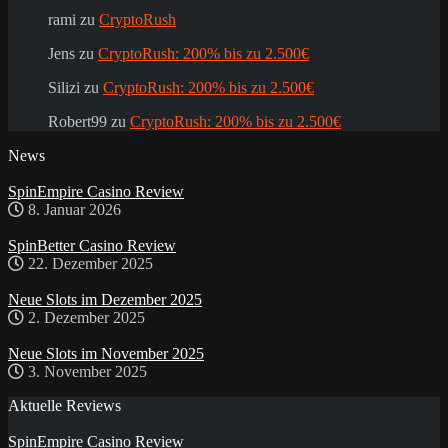
rami
zu
CryptoRush
Jens
zu
CryptoRush: 200% bis zu 2.500€
Silizi
zu
CryptoRush: 200% bis zu 2.500€
Robert99
zu
CryptoRush: 200% bis zu 2.500€
News
SpinEmpire Casino Review
8. Januar 2026
SpinBetter Casino Review
22. Dezember 2025
Neue Slots im Dezember 2025
2. Dezember 2025
Neue Slots im November 2025
3. November 2025
Aktuelle Reviews
SpinEmpire Casino Review