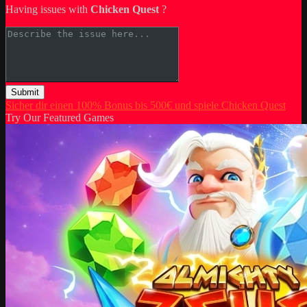
Having issues with
Chicken Quest
?
Submit
Sicher dir einen 100% Bonus bis 500€ und spiele Chicken Quest
Try Our Featured Games