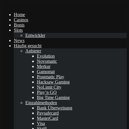
Home
Casinos
Bonis
Slots
Entwickler
News
Häufig gesucht
Anbieter
Evolution
Novomatic
Merkur
Gamomat
Pragmatic Play
Hacksaw Gaming
NoLimit City
Play’n GO
Big Time Gaming
Einzahlmethoden
Bank Überweisung
Paysafecard
MasterCard
Visa
Skrill