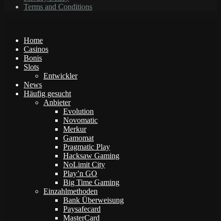
Terms and Conditions
Home
Casinos
Bonis
Slots
Entwickler
News
Häufig gesucht
Anbieter
Evolution
Novomatic
Merkur
Gamomat
Pragmatic Play
Hacksaw Gaming
NoLimit City
Play’n GO
Big Time Gaming
Einzahlmethoden
Bank Überweisung
Paysafecard
MasterCard