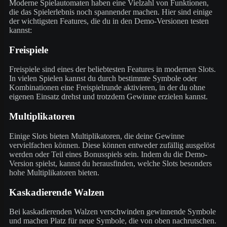
Moderne Spielautomaten haben eine Vielzahl von Funktionen,
die das Spielerlebnis noch spannender machen. Hier sind einige
der wichtigsten Features, die du in den Demo-Versionen testen
kannst:
Freispiele
Freispiele sind eines der beliebtesten Features in modernen Slots.
In vielen Spielen kannst du durch bestimmte Symbole oder
Kombinationen eine Freispielrunde aktivieren, in der du ohne
eigenen Einsatz drehst und trotzdem Gewinne erzielen kannst.
Multiplikatoren
Einige Slots bieten Multiplikatoren, die deine Gewinne
vervielfachen können. Diese können entweder zufällig ausgelöst
werden oder Teil eines Bonusspiels sein. Indem du die Demo-
Version spielst, kannst du herausfinden, welche Slots besonders
hohe Multiplikatoren bieten.
Kaskadierende Walzen
Bei kaskadierenden Walzen verschwinden gewinnende Symbole
und machen Platz für neue Symbole, die von oben nachrutschen.