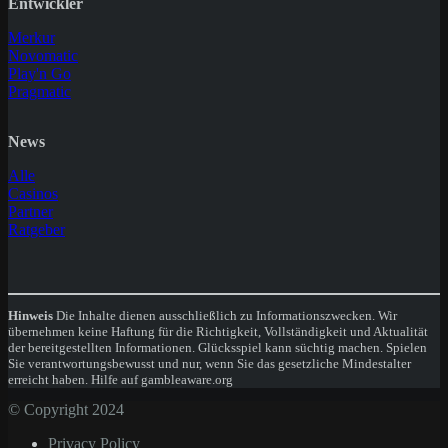
Entwickler
Merkur
Novomatic
Play'n Go
Pragmatic
News
Alle
Casinos
Partner
Ratgeber
Hinweis
Die Inhalte dienen ausschließlich zu Informationszwecken. Wir
übernehmen keine Haftung für die Richtigkeit, Vollständigkeit und Aktualität
der bereitgestellten Informationen. Glücksspiel kann süchtig machen. Spielen
Sie verantwortungsbewusst und nur, wenn Sie das gesetzliche Mindestalter
erreicht haben. Hilfe auf gambleaware.org
© Copyright 2024
Privacy Policy