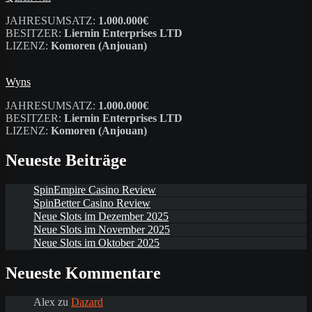
JAHRESUMSATZ:
1.000.000€
BESITZER:
Liernin Enterprises LTD
LIZENZ:
Komoren (Anjouan)
Wyns
JAHRESUMSATZ:
1.000.000€
BESITZER:
Liernin Enterprises LTD
LIZENZ:
Komoren (Anjouan)
Neueste Beiträge
SpinEmpire Casino Review
SpinBetter Casino Review
Neue Slots im Dezember 2025
Neue Slots im November 2025
Neue Slots im Oktober 2025
Neueste Kommentare
Alex
zu
Dazard