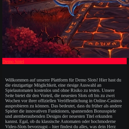
Demo Spiel
Willkommen auf unserer Plattform für Demo Slots! Hier hast du
die einzigartige Möglichkeit, eine riesige Auswahl an
Spielautomaten kostenlos und ohne Risiko zu testen. Unsere
Seite bietet dir den Vorteil, die neuesten Slots oft bis zu zwei
Wochen vor ihrer offiziellen Veröffentlichung in Online-Casinos
ausprobieren zu können. Das bedeutet, dass du früher als andere
Spieler die innovativen Funktionen, spannenden Bonusspiele
und atemberaubenden Designs der neuesten Titel erkunden
kannst. Egal, ob du klassische Automaten oder hochmoderne
Video-Slots bevorzugst – hier findest du alles, was dein Herz