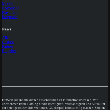
Merkur
Novomatic
Play'n Go
Pragmatic
News
Alle
Casinos
Partner
Ratgeber
Hinweis
Die Inhalte dienen ausschließlich zu Informationszwecken. Wir
übernehmen keine Haftung für die Richtigkeit, Vollständigkeit und Aktualität
der bereitgestellten Informationen. Glücksspiel kann süchtig machen. Spielen