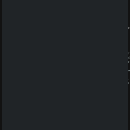
Prestige
SpinE
BESITZER:
JAHRES
Aurevia
10.000.0
IT
BESITZE
Group
GBL
LIZENZ:
Solution
Curacao
N.V.
LIZENZ:
Curacao