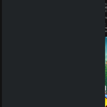
JAHRESUMSATZ:
JAHRES
1.000.000€
1.000.00
BESITZER:
BESITZE
Liernin
Liernin
Enterprises
Enterpri
LTD
LTD
LIZENZ:
LIZENZ:
Komoren
Komore
(Anjouan)
(Anjoua
Neueste
Beiträge
SpinEmpir
e Casino
Review
SpinBetter
Casino
Review
Neue
Slots im