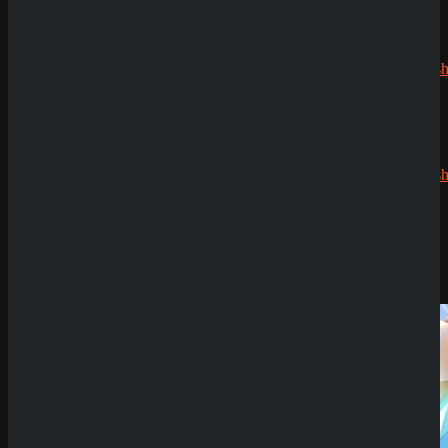
zu 2.500€
Silizi
zu
Echtgeldmodus
CryptoRush
Demoversion
200% bis
zu 2.500€
Having issues with
Captain Jack's Voyage
?
Robert99
zu
CryptoRush
200% bis
zu 2.500€
Submit
Sicher dir einen 100% Bonus bis 500€ und spiele
News
Captain Jack's Voyage
SpinEmpire Casino
Try Our Featured Games
Review
8. Januar 2026
SpinBetter Casino
Review
22. Dezember
2025
Neue Slots im
Dezember 2025