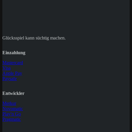
Glücksspiel kann süchtig machen.
Einzahlung
Mastercard
Visa
Apple Pay
Paysafe
Entwickler
Merkur
Novomatic
Play'n Go
Pragmatic