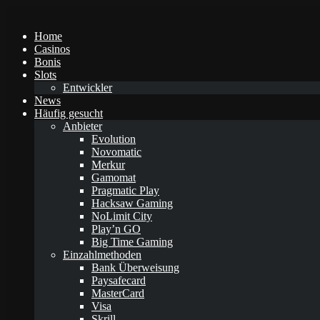
Home
Casinos
Bonis
Slots
Entwickler
News
Häufig gesucht
Anbieter
Evolution
Novomatic
Merkur
Gamomat
Pragmatic Play
Hacksaw Gaming
NoLimit City
Play’n GO
Big Time Gaming
Einzahlmethoden
Bank Überweisung
Paysafecard
MasterCard
Visa
Skrill