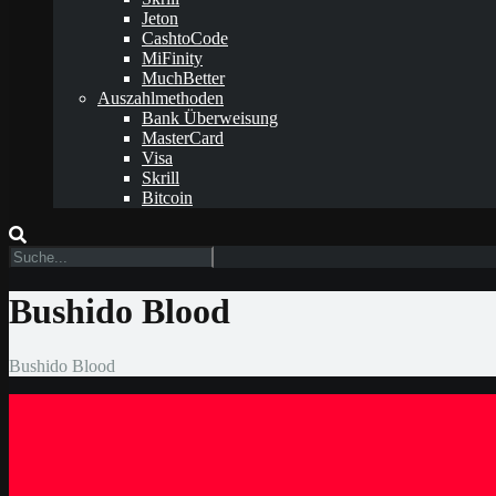
Jeton
CashtoCode
MiFinity
MuchBetter
Auszahlmethoden
Bank Überweisung
MasterCard
Visa
Skrill
Bitcoin
Bushido Blood
Bushido Blood