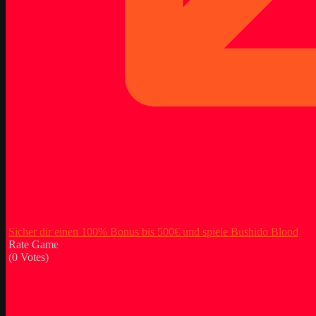
Sicher dir einen 100% Bonus bis 500€ und spiele Bushido Blood
Rate Game
(
0
Votes)