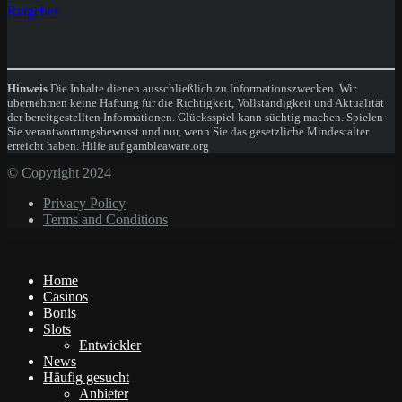
Ratgeber
Hinweis
Die Inhalte dienen ausschließlich zu Informationszwecken. Wir
übernehmen keine Haftung für die Richtigkeit, Vollständigkeit und Aktualität
der bereitgestellten Informationen. Glücksspiel kann süchtig machen. Spielen
Sie verantwortungsbewusst und nur, wenn Sie das gesetzliche Mindestalter
erreicht haben. Hilfe auf gambleaware.org
© Copyright 2024
Privacy Policy
Terms and Conditions
Home
Casinos
Bonis
Slots
Entwickler
News
Häufig gesucht
Anbieter