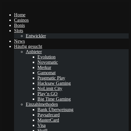
Home
Casinos
Bonis
Slots
Entwickler
News
Häufig gesucht
Anbieter
Evolution
Novomatic
Merkur
Gamomat
Pragmatic Play
Hacksaw Gaming
NoLimit City
Play’n GO
Big Time Gaming
Einzahlmethoden
Bank Überweisung
Paysafecard
MasterCard
Visa
Skrill