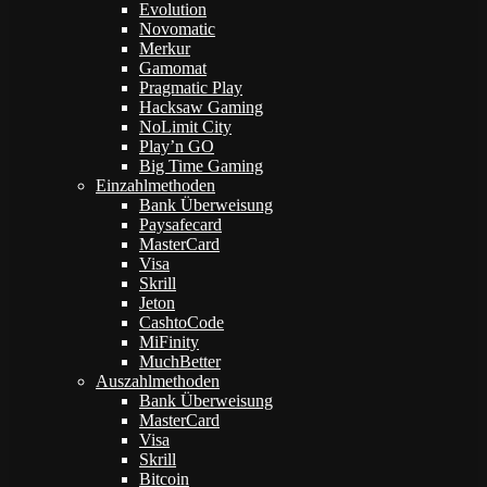
Evolution
Novomatic
Merkur
Gamomat
Pragmatic Play
Hacksaw Gaming
NoLimit City
Play’n GO
Big Time Gaming
Einzahlmethoden
Bank Überweisung
Paysafecard
MasterCard
Visa
Skrill
Jeton
CashtoCode
MiFinity
MuchBetter
Auszahlmethoden
Bank Überweisung
MasterCard
Visa
Skrill
Bitcoin