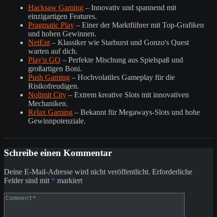
Hacksaw Gaming
– Innovativ und spannend mit
einzigartigen Features.
Pragmatic Play
– Einer der Marktführer mit Top-Grafiken
und hohen Gewinnen.
NetEnt
– Klassiker wie Starburst und Gonzo's Quest
warten auf dich.
Play'n GO
– Perfekte Mischung aus Spielspaß und
großartigen Boni.
Push Gaming
– Hochvolatiles Gameplay für die
Risikofreudigen.
Nolimit City
– Extrem kreative Slots mit innovativen
Mechaniken.
Relax Gaming
– Bekannt für Megaways-Slots und hohe
Gewinnpotenziale.
Schreibe einen Kommentar
Deine E-Mail-Adresse wird nicht veröffentlicht.
Erforderliche
Felder sind mit
*
markiert