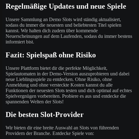
Regelmäßige Updates und neue Spiele
Unsere Sammlung an Demo Slots wird ständig aktualisiert,
sodass du immer die neuesten und beliebtesten Titel spielen
kannst. Wir halten dich zudem über kommende
Neuerscheinungen auf dem Laufenden, sodass du immer bestens
informiert bist.
Fazit: Spielspaß ohne Risiko
Unsere Plattform bietet dir die perfekte Möglichkeit,
Spielautomaten in der Demo-Version auszuprobieren und dabei
neue Lieblingsspiele zu entdecken. Ohne Risiko, ohne
Anmeldung und ohne versteckte Kosten kannst du alle
Funktionen der neuesten Slots testen und dich optimal auf echtes
Spielvergnügen vorbereiten. Probiere es aus und entdecke die
spannenden Welten der Slots!
Die besten Slot-Provider
Wir bieten dir eine breite Auswahl an Slots von führenden
Providern der Branche. Entdecke Spiele von: