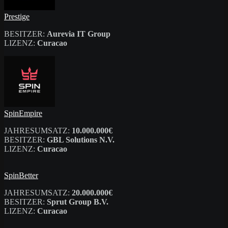
Prestige
BESITZER:
Aurevia IT Group
LIZENZ:
Curacao
SpinEmpire
JAHRESUMSATZ:
10.000.000€
BESITZER:
GBL Solutions N.V.
LIZENZ:
Curacao
SpinBetter
JAHRESUMSATZ:
20.000.000€
BESITZER:
Sprut Group B.V.
LIZENZ:
Curacao