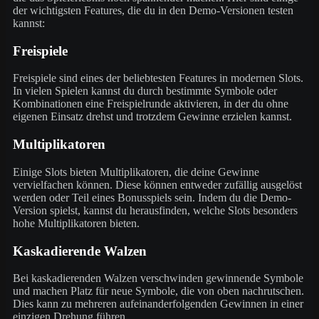
der wichtigsten Features, die du in den Demo-Versionen testen
kannst:
Freispiele
Freispiele sind eines der beliebtesten Features in modernen Slots.
In vielen Spielen kannst du durch bestimmte Symbole oder
Kombinationen eine Freispielrunde aktivieren, in der du ohne
eigenen Einsatz drehst und trotzdem Gewinne erzielen kannst.
Multiplikatoren
Einige Slots bieten Multiplikatoren, die deine Gewinne
vervielfachen können. Diese können entweder zufällig ausgelöst
werden oder Teil eines Bonusspiels sein. Indem du die Demo-
Version spielst, kannst du herausfinden, welche Slots besonders
hohe Multiplikatoren bieten.
Kaskadierende Walzen
Bei kaskadierenden Walzen verschwinden gewinnende Symbole
und machen Platz für neue Symbole, die von oben nachrutschen.
Dies kann zu mehreren aufeinanderfolgenden Gewinnen in einer
einzigen Drehung führen.