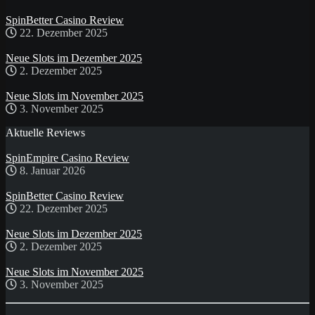
SpinBetter Casino Review
22. Dezember 2025
Neue Slots im Dezember 2025
2. Dezember 2025
Neue Slots im November 2025
3. November 2025
Aktuelle Reviews
SpinEmpire Casino Review
8. Januar 2026
SpinBetter Casino Review
22. Dezember 2025
Neue Slots im Dezember 2025
2. Dezember 2025
Neue Slots im November 2025
3. November 2025