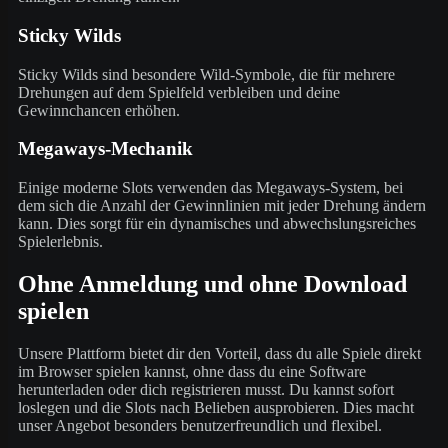
Sticky Wilds
Sticky Wilds sind besondere Wild-Symbole, die für mehrere
Drehungen auf dem Spielfeld verbleiben und deine
Gewinnchancen erhöhen.
Megaways-Mechanik
Einige moderne Slots verwenden das Megaways-System, bei
dem sich die Anzahl der Gewinnlinien mit jeder Drehung ändern
kann. Dies sorgt für ein dynamisches und abwechslungsreiches
Spielerlebnis.
Ohne Anmeldung und ohne Download
spielen
Unsere Plattform bietet dir den Vorteil, dass du alle Spiele direkt
im Browser spielen kannst, ohne dass du eine Software
herunterladen oder dich registrieren musst. Du kannst sofort
loslegen und die Slots nach Belieben ausprobieren. Dies macht
unser Angebot besonders benutzerfreundlich und flexibel.