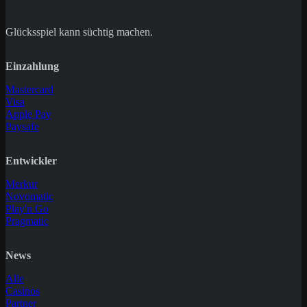
Glücksspiel kann süchtig machen.
Einzahlung
Mastercard
Visa
Apple Pay
Paysafe
Entwickler
Merkur
Novomatic
Play'n Go
Pragmatic
News
Alle
Casinos
Partner