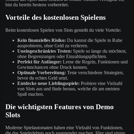
bist du bereits bestens vorbereitet.
Vorteile des kostenlosen Spielens
Beim kostenlosen Spielen von Slots genießt du viele Vorteile:
Kein finanzielles Risiko:
Du kannst die Spiele in Ruhe
ausprobieren, ohne Geld zu verlieren.
Uneingeschränktes Testen:
Spiele so lange du möchtest,
ohne Begrenzungen oder Einzahlungspflichten.
Perfekt für Anfänger:
Lerne die Regeln, Funktionen und
Gewinnchancen ohne Druck kennen.
Optimale Vorbereitung:
Teste verschiedene Strategien,
bevor du echtes Geld setzt.
Entdecke neue Lieblingsspiele:
Probiere eine Vielzahl
von Slots aus und finde heraus, welche dir am meisten
Spaß machen.
Die wichtigsten Features von Demo
Slots
Moderne Spielautomaten haben eine Vielzahl von Funktionen,
die das Spielerlebnis noch spannender machen. Hier sind einige