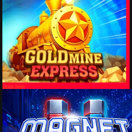
Demo Spiel