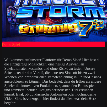
Demo Spiel
Willkommen auf unserer Plattform für Demo Slots! Hier hast du
die einzigartige Möglichkeit, eine riesige Auswahl an
Spielautomaten kostenlos und ohne Risiko zu testen. Unsere
Seite bietet dir den Vorteil, die neuesten Slots oft bis zu zwei
Wochen vor ihrer offiziellen Veröffentlichung in Online-Casinos
ausprobieren zu können. Das bedeutet, dass du früher als andere
Spieler die innovativen Funktionen, spannenden Bonusspiele
und atemberaubenden Designs der neuesten Titel erkunden
kannst. Egal, ob du klassische Automaten oder hochmoderne
Video-Slots bevorzugst – hier findest du alles, was dein Herz
begehrt.