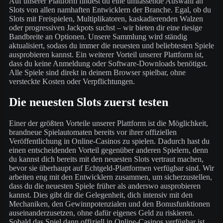
Auf unserer Plattform findest du eine umfassende Auswahl an
Slots von allen namhaften Entwicklern der Branche. Egal, ob du
Slots mit Freispielen, Multiplikatoren, kaskadierenden Walzen
oder progressiven Jackpots suchst – wir bieten dir eine riesige
Bandbreite an Optionen. Unsere Sammlung wird ständig
aktualisiert, sodass du immer die neuesten und beliebtesten Spiele
ausprobieren kannst. Ein weiterer Vorteil unserer Plattform ist,
dass du keine Anmeldung oder Software-Downloads benötigst.
Alle Spiele sind direkt in deinem Browser spielbar, ohne
versteckte Kosten oder Verpflichtungen.
Die neuesten Slots zuerst testen
Einer der größten Vorteile unserer Plattform ist die Möglichkeit,
brandneue Spielautomaten bereits vor ihrer offiziellen
Veröffentlichung in Online-Casinos zu spielen. Dadurch hast du
einen entscheidenden Vorteil gegenüber anderen Spielern, denn
du kannst dich bereits mit den neuesten Slots vertraut machen,
bevor sie überhaupt auf Echtgeld-Plattformen verfügbar sind. Wir
arbeiten eng mit den Entwicklern zusammen, um sicherzustellen,
dass du die neuesten Spiele früher als anderswo ausprobieren
kannst. Dies gibt dir die Gelegenheit, dich intensiv mit den
Mechaniken, den Gewinnpotenzialen und den Bonusfunktionen
auseinanderzusetzen, ohne dafür eigenes Geld zu riskieren.
Sobald das Spiel dann offiziell in Online-Casinos verfügbar ist,