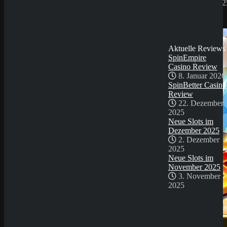
2. Dezember 202
Sicher dir einen 100% Bonus bis 500€ und spiele
Neue Slots im
Bill's Bucks Bonanza
November 2025
Try Our Featured Games
3. November
2025
Aktuelle Reviews
SpinEmpire
Casino Review
8. Januar 2026
SpinBetter Casino
Review
22. Dezember
2025
Neue Slots im
Dezember 2025
2. Dezember
2025
Neue Slots im
November 2025
3. November
2025