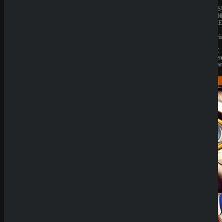
JAHRESUMSATZ:
JAHRES
1.000.000€
1.000.00
BESITZER:
BESITZE
Liernin
Liernin
Enterprises
Enterpri
LTD
LTD
LIZENZ:
LIZENZ:
Komoren
Komore
(Anjouan)
(Anjoua
Neueste
Beiträge
SpinEmpir
e Casino
Review
SpinBetter
Casino
Review
Neue
Slots im