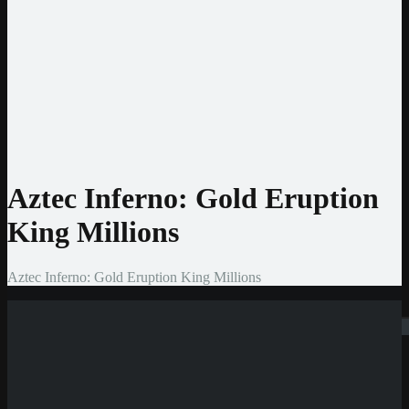
Jeton
CashtoCode
MiFinity
MuchBetter
Auszahlmethoden
Bank Überweisung
MasterCard
Visa
Skrill
Bitcoin
Aztec Inferno: Gold Eruption
King Millions
Aztec Inferno: Gold Eruption King Millions
Suchen
Neue Casinos