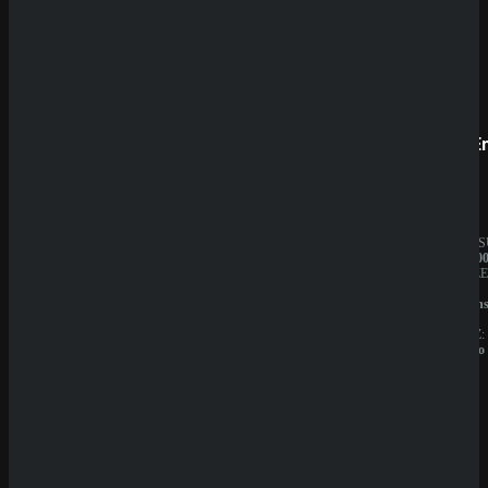
Prestige
SpinE
BESITZER:
JAHRES
Aurevia
10.000.0
IT
BESITZE
Group
GBL
LIZENZ:
Solution
Curacao
N.V.
LIZENZ:
Curacao