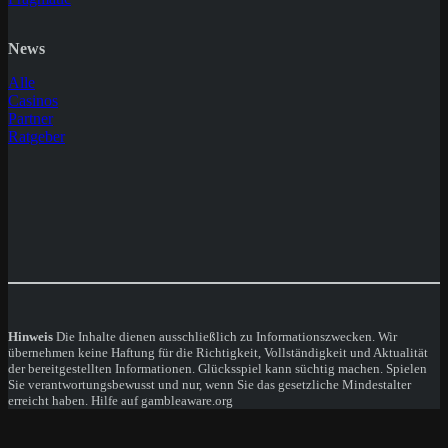
News
Alle
Casinos
Partner
Ratgeber
Hinweis
Die Inhalte dienen ausschließlich zu Informationszwecken. Wir
übernehmen keine Haftung für die Richtigkeit, Vollständigkeit und Aktualität
der bereitgestellten Informationen. Glücksspiel kann süchtig machen. Spielen
Sie verantwortungsbewusst und nur, wenn Sie das gesetzliche Mindestalter
erreicht haben. Hilfe auf gambleaware.org