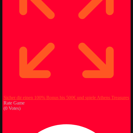
Sicher dir einen 100% Bonus bis 500€ und spiele Athens Treasures
Rate Game
(
0
Votes)