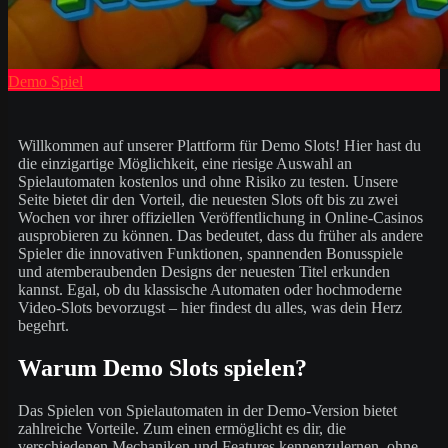
Demo Spiel
Willkommen auf unserer Plattform für Demo Slots! Hier hast du
die einzigartige Möglichkeit, eine riesige Auswahl an
Spielautomaten kostenlos und ohne Risiko zu testen. Unsere
Seite bietet dir den Vorteil, die neuesten Slots oft bis zu zwei
Wochen vor ihrer offiziellen Veröffentlichung in Online-Casinos
ausprobieren zu können. Das bedeutet, dass du früher als andere
Spieler die innovativen Funktionen, spannenden Bonusspiele
und atemberaubenden Designs der neuesten Titel erkunden
kannst. Egal, ob du klassische Automaten oder hochmoderne
Video-Slots bevorzugst – hier findest du alles, was dein Herz
begehrt.
Warum Demo Slots spielen?
Das Spielen von Spielautomaten in der Demo-Version bietet
zahlreiche Vorteile. Zum einen ermöglicht es dir, die
verschiedenen Mechaniken und Features kennenzulernen, ohne