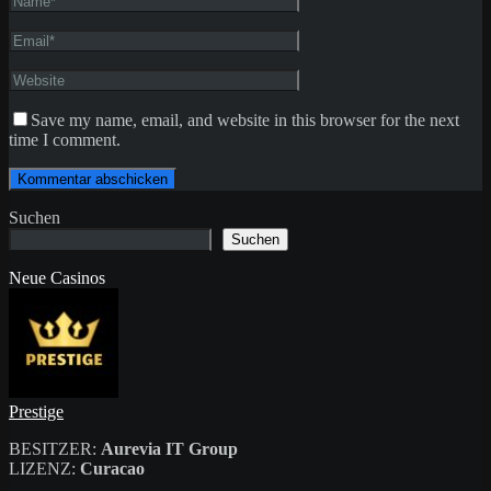
Save my name, email, and website in this browser for the next
time I comment.
Suchen
Suchen
Neue Casinos
Prestige
BESITZER:
Aurevia IT Group
LIZENZ:
Curacao