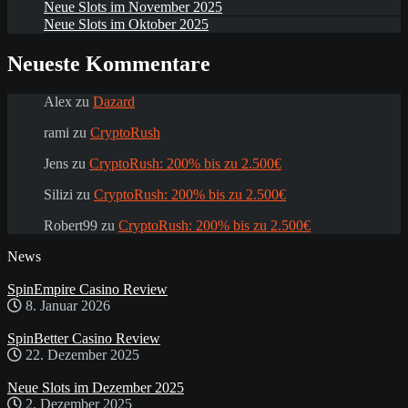
Neue Slots im November 2025
Neue Slots im Oktober 2025
Neueste Kommentare
Alex
zu
Dazard
rami
zu
CryptoRush
Jens
zu
CryptoRush: 200% bis zu 2.500€
Silizi
zu
CryptoRush: 200% bis zu 2.500€
Robert99
zu
CryptoRush: 200% bis zu 2.500€
News
SpinEmpire Casino Review
8. Januar 2026
SpinBetter Casino Review
22. Dezember 2025
Neue Slots im Dezember 2025
2. Dezember 2025