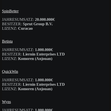
SpinBetter
JAHRESUMSATZ:
20.000.000€
BESITZER:
Sprut Group B.V.
LIZENZ:
Curacao
Betista
JAHRESUMSATZ:
1.000.000€
BESITZER:
Liernin Enterprises LTD
LIZENZ:
Komoren (Anjouan)
QuickWin
JAHRESUMSATZ:
1.000.000€
BESITZER:
Liernin Enterprises LTD
LIZENZ:
Komoren (Anjouan)
Wyns
JAHRESUMSATZ:
1.000.000€