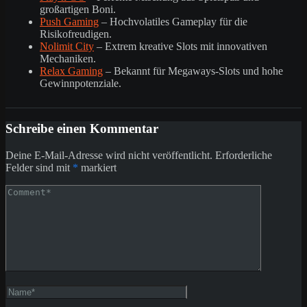
großartigen Boni.
Push Gaming
– Hochvolatiles Gameplay für die
Risikofreudigen.
Nolimit City
– Extrem kreative Slots mit innovativen
Mechaniken.
Relax Gaming
– Bekannt für Megaways-Slots und hohe
Gewinnpotenziale.
Schreibe einen Kommentar
Deine E-Mail-Adresse wird nicht veröffentlicht.
Erforderliche
Felder sind mit
*
markiert