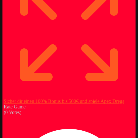
Sicher dir einen 100% Bonus bis 500€ und spiele Apex Dregs
Rate Game
(
0
Votes)