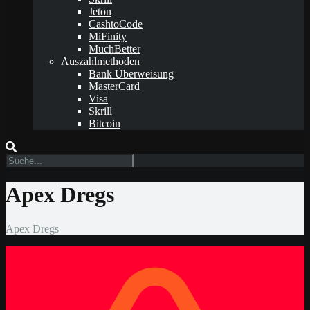
Jeton
CashtoCode
MiFinity
MuchBetter
Auszahlmethoden
Bank Überweisung
MasterCard
Visa
Skrill
Bitcoin
Apex Dregs
Apex Dregs