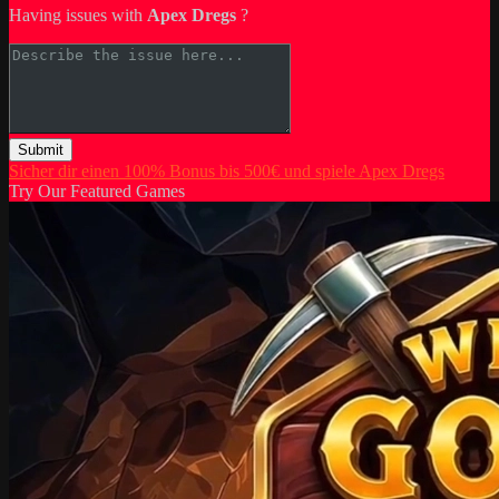
Having issues with
Apex Dregs
?
Submit
Sicher dir einen 100% Bonus bis 500€ und spiele Apex Dregs
Try Our Featured Games