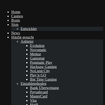
Home
Casinos
Bonis
Slots
Entwickler
News
Häufig gesucht
Anbieter
Evolution
Novomatic
Merkur
Gamomat
Pragmatic Play
Hacksaw Gaming
NoLimit City
Play’n GO
Big Time Gaming
Einzahlmethoden
Bank Überweisung
Paysafecard
MasterCard
Visa
Skrill