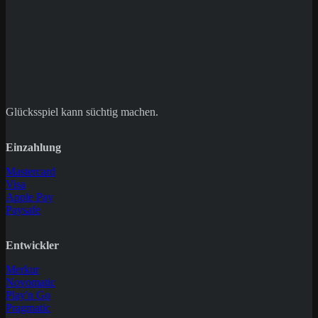
Save my name, email, and website in this
browser for the next time I comment.
Glücksspiel kann süchtig machen.
Einzahlung
Mastercard
Visa
Apple Pay
Paysafe
Entwickler
Merkur
Novomatic
Play'n Go
Pragmatic