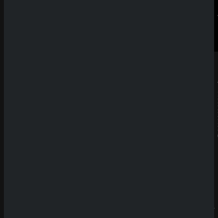
Neueste
Beiträge
SpinEmpir
e Casino