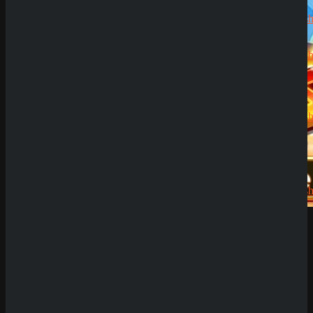
rami
zu
CryptoRus
Jens
zu
CryptoRush
200% bis
zu 2.500€
Silizi
zu
CryptoRush
200% bis
zu 2.500€
Robert99
zu
CryptoRush
200% bis
zu 2.500€
Demo Spiel
News
SpinEmpire Casino
Review
8. Januar 2026
SpinBetter Casino
Review