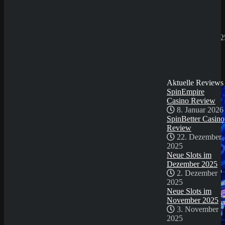
22. Dezember
2025
Neue Slots im
Dezember 2025
2. Dezember 202
Neue Slots im
November 2025
3. November
2025
Demo Spiel
Aktuelle Reviews
SpinEmpire
Casino Review
8. Januar 2026
SpinBetter Casino
Review
22. Dezember
2025
Neue Slots im
Dezember 2025
2. Dezember
2025
Neue Slots im
November 2025
3. November
2025