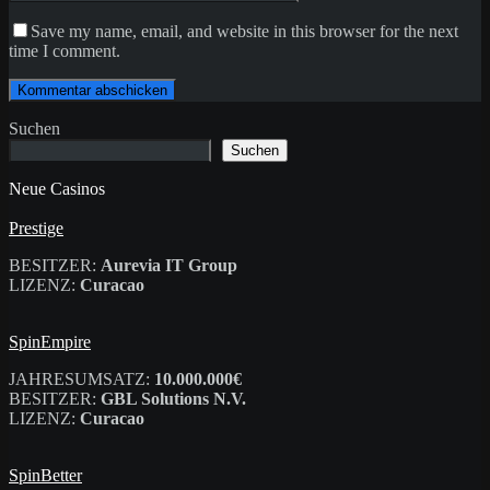
Save my name, email, and website in this browser for the next
time I comment.
Suchen
Suchen
Neue Casinos
Prestige
BESITZER:
Aurevia IT Group
LIZENZ:
Curacao
SpinEmpire
JAHRESUMSATZ:
10.000.000€
BESITZER:
GBL Solutions N.V.
LIZENZ:
Curacao
SpinBetter