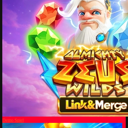
Demo Spiel