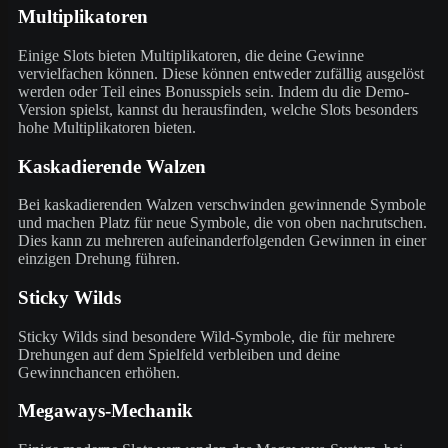
Multiplikatoren
Einige Slots bieten Multiplikatoren, die deine Gewinne
vervielfachen können. Diese können entweder zufällig ausgelöst
werden oder Teil eines Bonusspiels sein. Indem du die Demo-
Version spielst, kannst du herausfinden, welche Slots besonders
hohe Multiplikatoren bieten.
Kaskadierende Walzen
Bei kaskadierenden Walzen verschwinden gewinnende Symbole
und machen Platz für neue Symbole, die von oben nachrutschen.
Dies kann zu mehreren aufeinanderfolgenden Gewinnen in einer
einzigen Drehung führen.
Sticky Wilds
Sticky Wilds sind besondere Wild-Symbole, die für mehrere
Drehungen auf dem Spielfeld verbleiben und deine
Gewinnchancen erhöhen.
Megaways-Mechanik