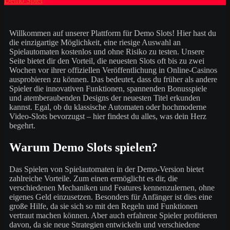
Demo Spiel
Willkommen auf unserer Plattform für Demo Slots! Hier hast du
die einzigartige Möglichkeit, eine riesige Auswahl an
Spielautomaten kostenlos und ohne Risiko zu testen. Unsere
Seite bietet dir den Vorteil, die neuesten Slots oft bis zu zwei
Wochen vor ihrer offiziellen Veröffentlichung in Online-Casinos
ausprobieren zu können. Das bedeutet, dass du früher als andere
Spieler die innovativen Funktionen, spannenden Bonusspiele
und atemberaubenden Designs der neuesten Titel erkunden
kannst. Egal, ob du klassische Automaten oder hochmoderne
Video-Slots bevorzugst – hier findest du alles, was dein Herz
begehrt.
Warum Demo Slots spielen?
Das Spielen von Spielautomaten in der Demo-Version bietet
zahlreiche Vorteile. Zum einen ermöglicht es dir, die
verschiedenen Mechaniken und Features kennenzulernen, ohne
eigenes Geld einzusetzen. Besonders für Anfänger ist dies eine
große Hilfe, da sie sich so mit den Regeln und Funktionen
vertraut machen können. Aber auch erfahrene Spieler profitieren
davon, da sie neue Strategien entwickeln und verschiedene