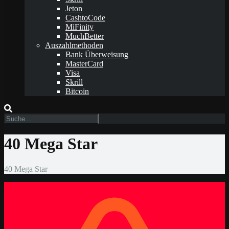
Jeton
CashtoCode
MiFinity
MuchBetter
Auszahlmethoden
Bank Überweisung
MasterCard
Visa
Skrill
Bitcoin
40 Mega Star
40 Mega Star