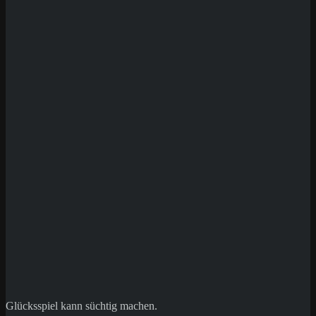
Save my name, email, and website in this
browser for the next time I comment.
Glücksspiel kann süchtig machen.