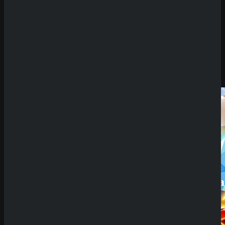
Review
SpinBetter
Casino
Review
Neue
Slots im
Submit
Dezember
Sicher dir einen 100% Bonus bis 500€ und spiele 3
2025
Majestic Drums
Neue
Try Our Featured Games
Slots im
November
2025
Neue
Slots im
Oktober
2025
Neueste
Kommenta
Alex
zu
Dazard