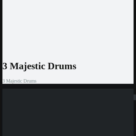
Jeton
CashtoCode
MiFinity
MuchBetter
Auszahlmethoden
Bank Überweisung
MasterCard
Visa
Skrill
Bitcoin
3 Majestic Drums
3 Majestic Drums
Suchen
Neue Casinos