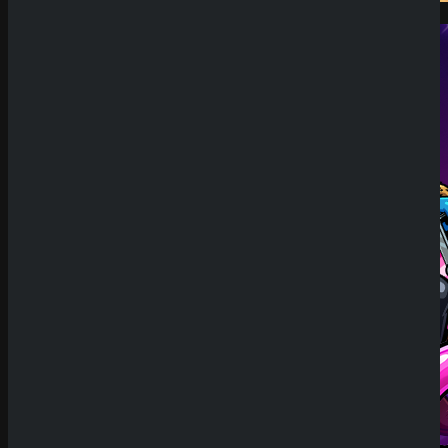
Demo Spiel