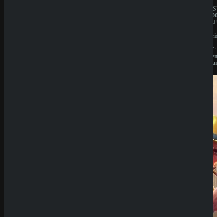
JAHRESUMSATZ:
JAHRES
1.000.000€
1.000.00
BESITZER:
BESITZE
Liernin
Liernin
Enterprises
Enterpri
LTD
LTD
LIZENZ:
LIZENZ:
Komoren
Komore
(Anjouan)
(Anjoua
Neueste
Beiträge
SpinEmpir
e Casino
Review
SpinBetter
Casino
Review
Neue
Slots im