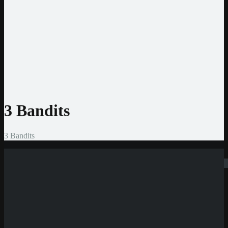
Jeton
CashtoCode
MiFinity
MuchBetter
Auszahlmethoden
Bank Überweisung
MasterCard
Visa
Skrill
Bitcoin
3 Bandits
3 Bandits
Suchen
Neue Casinos