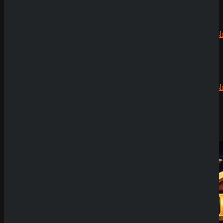
zu 2.500€
Echtgeldmodus
Silizi
zu
Demoversion
CryptoRush
200% bis
Having issues with
3 Bandits
?
zu 2.500€
Robert99
zu
CryptoRush
200% bis
zu 2.500€
Submit
Sicher dir einen 100% Bonus bis 500€ und spiele 3
Bandits
News
Try Our Featured Games
SpinEmpire Casino
Review
8. Januar 2026
SpinBetter Casino
Review
22. Dezember
2025
Neue Slots im
Dezember 2025