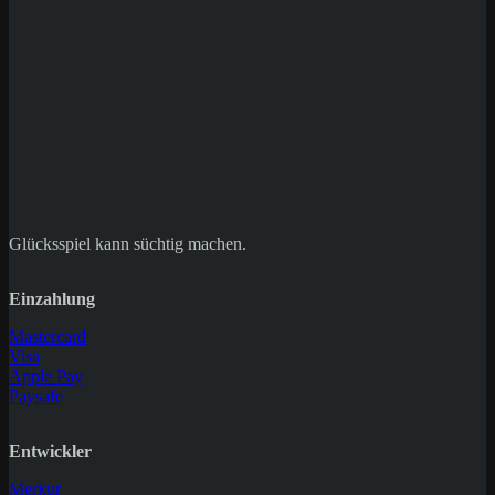
Save my name, email, and website in this
browser for the next time I comment.
Glücksspiel kann süchtig machen.
Einzahlung
Mastercard
Visa
Apple Pay
Paysafe
Entwickler
Merkur