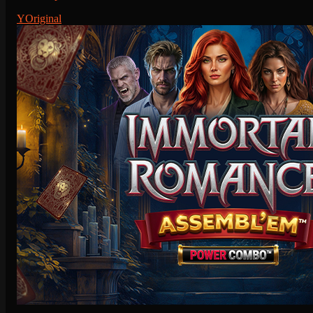
YOriginal