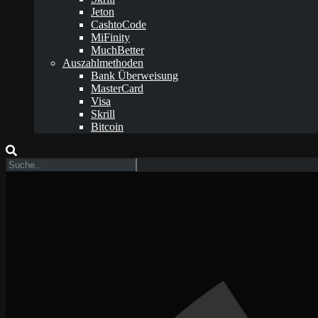
Jeton
CashtoCode
MiFinity
MuchBetter
Auszahlmethoden
Bank Überweisung
MasterCard
Visa
Skrill
Bitcoin